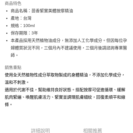
商品特色
6 期 0 利率 每期
NT$250
21家銀行
合作金庫商業銀行
第一商業銀行
商品名稱：茴香緊實美體按摩精油
華南商業銀行
彰化商業銀行
合作金庫商業銀行
第一商業銀行
LINE Pay
產地：台灣
上海商業儲蓄銀行
台北富邦商業銀行
華南商業銀行
彰化商業銀行
國泰世華商業銀行
兆豐國際商業銀行
規格：100ml
Apple Pay
上海商業儲蓄銀行
台北富邦商業銀行
臺灣中小企業銀行
台中商業銀行
保存期限：3年
國泰世華商業銀行
兆豐國際商業銀行
匯豐（台灣）商業銀行
華泰商業銀行
街口支付
臺灣中小企業銀行
台中商業銀行
本產品採用天然植物油成分，無添加人工化學成分。但因每位孕
聯邦商業銀行
遠東國際商業銀行
匯豐（台灣）商業銀行
華泰商業銀行
婦體質狀況不同，三個月內不建議使用，三個月後請諮詢專業醫
悠遊付
元大商業銀行
永豐商業銀行
聯邦商業銀行
遠東國際商業銀行
師。
玉山商業銀行
星展（台灣）商業銀行
元大商業銀行
永豐商業銀行
Google Pay
台新國際商業銀行
中國信託商業銀行
玉山商業銀行
星展（台灣）商業銀行
銷售重點
台灣樂天信用卡公司
台新國際商業銀行
中國信託商業銀行
全盈+PAY
使用全天然植物性成分萃取物製成的身體精油，不添加化學成分，
台灣樂天信用卡公司
溫和不刺激。
ATM付款
適用於代謝不佳，幫助維持良好狀態。搭配按摩可促進循環、緩解
肌肉緊繃、喚醒肌膚活力、緊實並調理肌膚細紋，回復柔順平和線
運送方式
條。
新竹貨運
每筆NT$80，滿NT$2,000(含以上)免運費
離島宅配
詳細說明
相關推薦