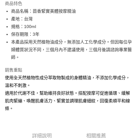
商品特色
6 期 0 利率 每期
NT$250
21家銀行
合作金庫商業銀行
第一商業銀行
商品名稱：茴香緊實美體按摩精油
華南商業銀行
彰化商業銀行
合作金庫商業銀行
第一商業銀行
LINE Pay
產地：台灣
上海商業儲蓄銀行
台北富邦商業銀行
華南商業銀行
彰化商業銀行
國泰世華商業銀行
兆豐國際商業銀行
規格：100ml
Apple Pay
上海商業儲蓄銀行
台北富邦商業銀行
臺灣中小企業銀行
台中商業銀行
保存期限：3年
國泰世華商業銀行
兆豐國際商業銀行
匯豐（台灣）商業銀行
華泰商業銀行
街口支付
臺灣中小企業銀行
台中商業銀行
本產品採用天然植物油成分，無添加人工化學成分。但因每位孕
聯邦商業銀行
遠東國際商業銀行
匯豐（台灣）商業銀行
華泰商業銀行
婦體質狀況不同，三個月內不建議使用，三個月後請諮詢專業醫
悠遊付
元大商業銀行
永豐商業銀行
聯邦商業銀行
遠東國際商業銀行
師。
玉山商業銀行
星展（台灣）商業銀行
元大商業銀行
永豐商業銀行
Google Pay
台新國際商業銀行
中國信託商業銀行
玉山商業銀行
星展（台灣）商業銀行
銷售重點
台灣樂天信用卡公司
台新國際商業銀行
中國信託商業銀行
全盈+PAY
使用全天然植物性成分萃取物製成的身體精油，不添加化學成分，
台灣樂天信用卡公司
溫和不刺激。
ATM付款
適用於代謝不佳，幫助維持良好狀態。搭配按摩可促進循環、緩解
肌肉緊繃、喚醒肌膚活力、緊實並調理肌膚細紋，回復柔順平和線
運送方式
條。
新竹貨運
每筆NT$80，滿NT$2,000(含以上)免運費
離島宅配
詳細說明
相關推薦