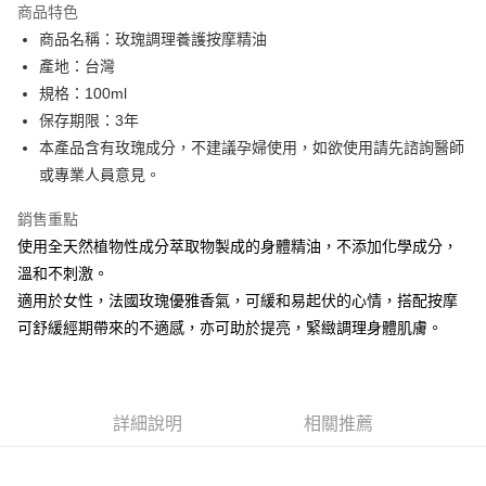
商品特色
6 期 0 利率 每期
NT$250
21家銀行
合作金庫商業銀行
第一商業銀行
商品名稱：玫瑰調理養護按摩精油
華南商業銀行
彰化商業銀行
合作金庫商業銀行
第一商業銀行
LINE Pay
產地：台灣
上海商業儲蓄銀行
台北富邦商業銀行
華南商業銀行
彰化商業銀行
國泰世華商業銀行
兆豐國際商業銀行
規格：100ml
Apple Pay
上海商業儲蓄銀行
台北富邦商業銀行
臺灣中小企業銀行
台中商業銀行
保存期限：3年
國泰世華商業銀行
兆豐國際商業銀行
匯豐（台灣）商業銀行
華泰商業銀行
街口支付
臺灣中小企業銀行
台中商業銀行
本產品含有玫瑰成分，不建議孕婦使用，如欲使用請先諮詢醫師
聯邦商業銀行
遠東國際商業銀行
匯豐（台灣）商業銀行
華泰商業銀行
或專業人員意見。
悠遊付
元大商業銀行
永豐商業銀行
聯邦商業銀行
遠東國際商業銀行
玉山商業銀行
星展（台灣）商業銀行
元大商業銀行
永豐商業銀行
銷售重點
Google Pay
台新國際商業銀行
中國信託商業銀行
玉山商業銀行
星展（台灣）商業銀行
使用全天然植物性成分萃取物製成的身體精油，不添加化學成分，
台灣樂天信用卡公司
台新國際商業銀行
中國信託商業銀行
全盈+PAY
溫和不刺激。
台灣樂天信用卡公司
適用於女性，法國玫瑰優雅香氣，可緩和易起伏的心情，搭配按摩
ATM付款
可舒緩經期帶來的不適感，亦可助於提亮，緊緻調理身體肌膚。
運送方式
新竹貨運
每筆NT$80，滿NT$2,000(含以上)免運費
詳細說明
相關推薦
離島宅配