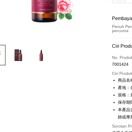
Pembaya
Penuh Pen
percuma
Kaedah 
Ciri Prod
Kad Kredi
No. Produ
7001424
Ansuran K
Ciri Produ
3 ansu
商品名
6 ansu
Taiw
產地：
Hua 
ansura
規格：1
Ban
Taiwan 
保存期
LINE Pay
The 
Hua Na
本產品
Comm
Apple Pay
The Sh
Ban
師或專
Saving
Bank
JKOPAY
Sorotan P
Bank Ca