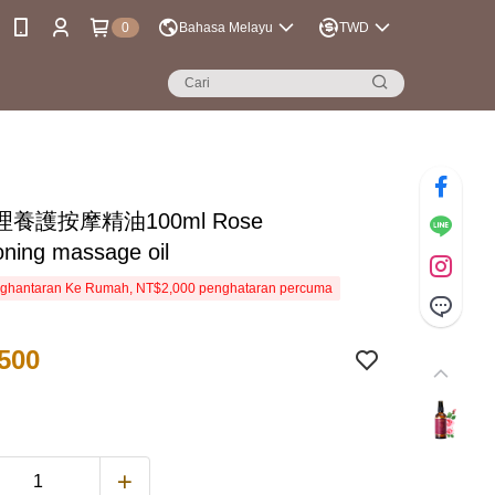
0
Bahasa Melayu
TWD
養護按摩精油100ml Rose
oning massage oil
ghantaran Ke Rumah, NT$2,000 penghataran percuma
500