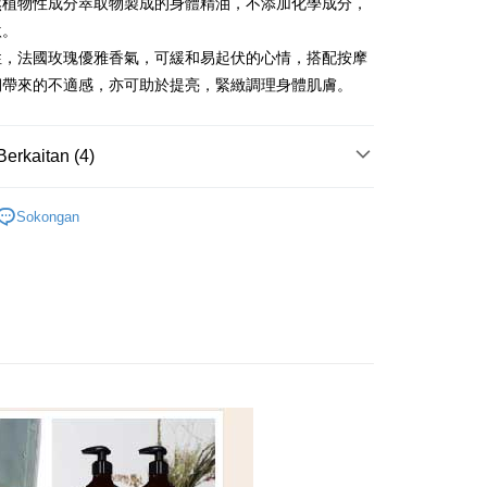
Bank
然植物性成分萃取物製成的身體精油，不添加化學成分，
an Business Bank
Taichung Commercial
t
Business Bank
Taichung Commercial Bank
激。
Bank
nk (Taiwan) Limited
Hwatai Bank
y
 Bank (Taiwan)
Hwatai Bank
性，法國玫瑰優雅香氣，可緩和易起伏的心情，搭配按摩
ank of Taiwan
Far Eastern International Bank
ted
期帶來的不適感，亦可助於提亮，緊緻調理身體肌膚。
 Commercial Bank
Bank SinoPac
n Bank of Taiwan
Far Eastern International
omersial E.SUN
DBS Bank
Bank
an ATM
tarabangsa Taishin
Bank CTBC
ta Commercial Bank
Bank SinoPac
Berkaitan (4)
t Kad Kredit Rakuten
 Komersial E.SUN
DBS Bank
 Antarabangsa
Bank CTBC
身體按摩精油
Penghantaran
hin
Sokongan
kat Kad Kredit
ten Taiwan
anan | Penghantaran percuma untuk pesanan
全系列
atau lebih
美體按摩
sanan | Penghantaran percuma untuk pesanan
atau lebih