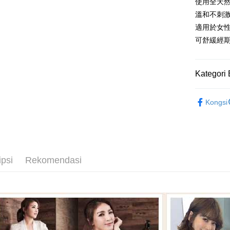
使用全天
Taiw
Easy Walle
Taiwan 
溫和不刺
HSBC Ba
Google Pa
HSBC
適用於女
Union B
Limi
可舒緩經
Yuanta
Plus PAY
Unio
Bank K
Pemindah
Bank An
Yuan
Kategori 
Syarika
Bank
Taiwan
Bank
精油系列
Pilihan 
Kongsi
Tais
新客入門
Syari
新竹貨運
Raku
NT$80/pes
Abysse
NT$2,000 
身體保養
ipsi
Rekomendasi
離島宅配
NT$120/pe
NT$2,000 