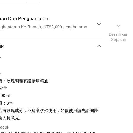
ran Dan Penghantaran
ghantaran Ke Rumah, NT$2,000 penghataran
Bersihkan
Sejarah
Pembayaran
uk
t (Bayaran Penuh)
k
ad Kredit
k
ran pada kadar faedah 0,
NT$500
setiap ansuran
稱：玫瑰調理養護按摩精油
21 Bank
ran pada kadar faedah 0,
NT$250
setiap
an Cooperative Bank
Bank Komersial Pertama
台灣
Nan Commercial
Chang Hwa Commercial
n
21 Bank
00ml
k
Bank
Cooperative Bank
Bank Komersial Pertama
限：3年
Shanghai
Bank Komersial Taipei
n Commercial Bank
Chang Hwa Commercial Bank
含有玫瑰成分，不建議孕婦使用，如欲使用請先諮詢醫
ercial & Savings
Fubon
anghai Commercial &
Bank Komersial Taipei Fubon
k
業人員意見。
s Bank
 Cathay United
Mega International
roduk
thay United
Mega International Commercial
Commercial Bank