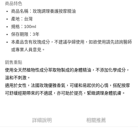
商品特色
6 期 0 利率 每期
NT$250
21家銀行
合作金庫商業銀行
第一商業銀行
商品名稱：玫瑰調理養護按摩精油
華南商業銀行
彰化商業銀行
合作金庫商業銀行
第一商業銀行
LINE Pay
產地：台灣
上海商業儲蓄銀行
台北富邦商業銀行
華南商業銀行
彰化商業銀行
國泰世華商業銀行
兆豐國際商業銀行
規格：100ml
Apple Pay
上海商業儲蓄銀行
台北富邦商業銀行
臺灣中小企業銀行
台中商業銀行
保存期限：3年
國泰世華商業銀行
兆豐國際商業銀行
匯豐（台灣）商業銀行
華泰商業銀行
街口支付
臺灣中小企業銀行
台中商業銀行
本產品含有玫瑰成分，不建議孕婦使用，如欲使用請先諮詢醫師
聯邦商業銀行
遠東國際商業銀行
匯豐（台灣）商業銀行
華泰商業銀行
或專業人員意見。
悠遊付
元大商業銀行
永豐商業銀行
聯邦商業銀行
遠東國際商業銀行
玉山商業銀行
星展（台灣）商業銀行
元大商業銀行
永豐商業銀行
銷售重點
Google Pay
台新國際商業銀行
中國信託商業銀行
玉山商業銀行
星展（台灣）商業銀行
使用全天然植物性成分萃取物製成的身體精油，不添加化學成分，
台灣樂天信用卡公司
台新國際商業銀行
中國信託商業銀行
全盈+PAY
溫和不刺激。
台灣樂天信用卡公司
適用於女性，法國玫瑰優雅香氣，可緩和易起伏的心情，搭配按摩
ATM付款
可舒緩經期帶來的不適感，亦可助於提亮，緊緻調理身體肌膚。
運送方式
新竹貨運
每筆NT$80，滿NT$2,000(含以上)免運費
詳細說明
相關推薦
離島宅配