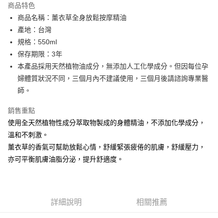
商品特色
6 期 0 利率 每期
NT$763
21家銀行
合作金庫商業銀行
第一商業銀行
商品名稱：薰衣草全身放鬆按摩精油
華南商業銀行
彰化商業銀行
合作金庫商業銀行
第一商業銀行
LINE Pay
產地：台灣
上海商業儲蓄銀行
台北富邦商業銀行
華南商業銀行
彰化商業銀行
國泰世華商業銀行
兆豐國際商業銀行
規格：550ml
Apple Pay
上海商業儲蓄銀行
台北富邦商業銀行
臺灣中小企業銀行
台中商業銀行
保存期限：3年
國泰世華商業銀行
兆豐國際商業銀行
匯豐（台灣）商業銀行
華泰商業銀行
街口支付
臺灣中小企業銀行
台中商業銀行
本產品採用天然植物油成分，無添加人工化學成分。但因每位孕
聯邦商業銀行
遠東國際商業銀行
匯豐（台灣）商業銀行
華泰商業銀行
婦體質狀況不同，三個月內不建議使用，三個月後請諮詢專業醫
悠遊付
元大商業銀行
永豐商業銀行
聯邦商業銀行
遠東國際商業銀行
師。
玉山商業銀行
星展（台灣）商業銀行
元大商業銀行
永豐商業銀行
Google Pay
台新國際商業銀行
中國信託商業銀行
玉山商業銀行
星展（台灣）商業銀行
銷售重點
台灣樂天信用卡公司
台新國際商業銀行
中國信託商業銀行
全盈+PAY
使用全天然植物性成分萃取物製成的身體精油，不添加化學成分，
台灣樂天信用卡公司
溫和不刺激。
ATM付款
薰衣草的香氣可幫助放鬆心情，舒緩緊張疲倦的肌膚，舒緩壓力，
亦可平衡肌膚油脂分泌，提升舒適度。
運送方式
新竹貨運
每筆NT$80，滿NT$2,000(含以上)免運費
詳細說明
相關推薦
離島宅配