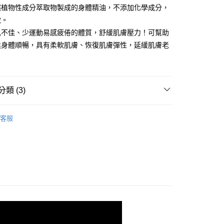
業銀行
星展（台灣）商業銀行
業銀行
永豐商業銀行
y
然植物性成分萃取物製成的身體精油，不添加化學成分，
際商業銀行
中國信託商業銀行
業銀行
星展（台灣）商業銀行
激。
天信用卡公司
際商業銀行
中國信託商業銀行
色不佳、少運動易感疲倦的體質，舒緩肌膚壓力！可幫助
天信用卡公司
進身體順暢，具有柔軟肌膚、恢復肌膚彈性，延緩肌膚老
類 (3)
0，滿NT$2,000(含以上)免運費
身體按摩精油
客服
全系列
20，滿NT$2,000(含以上)免運費
美體按摩