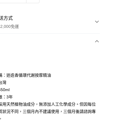
送方式
2,000免運
次付款
期付款
0 利率 每期
NT$1,526
21家銀行
稱：迷迭香循環代謝按摩精油
0 利率 每期
NT$763
21家銀行
庫商業銀行
第一商業銀行
台灣
業銀行
彰化商業銀行
50ml
庫商業銀行
第一商業銀行
業儲蓄銀行
台北富邦商業銀行
業銀行
彰化商業銀行
限：3年
華商業銀行
兆豐國際商業銀行
業儲蓄銀行
台北富邦商業銀行
採用天然植物油成分，無添加人工化學成分。但因每位
小企業銀行
台中商業銀行
華商業銀行
兆豐國際商業銀行
質狀況不同，三個月內不建議使用，三個月後請諮詢專
台灣）商業銀行
華泰商業銀行
小企業銀行
台中商業銀行
業銀行
遠東國際商業銀行
。
台灣）商業銀行
華泰商業銀行
業銀行
永豐商業銀行
業銀行
遠東國際商業銀行