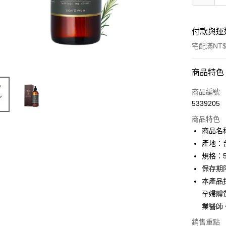
付款與運
宅配滿NT$
付款方式
商品特色
信用卡一
商品編號
5339205
信用卡分
商品特色
3 期 
商品名
6 期 
合作金
產地：
華南商
規格：5
合作金
LINE Pay
上海商
華南商
保存期
國泰世
Apple Pay
上海商
本產品
臺灣中
國泰世
孕婦體
匯豐（
街口支付
臺灣中
聯邦商
業醫師
匯豐（
悠遊付
元大商
聯邦商
銷售重點