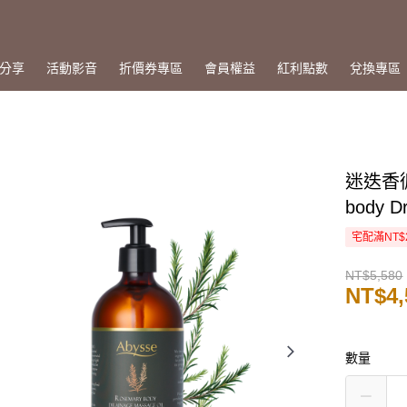
分享
活動影音
折價券專區
會員權益
紅利點數
兌換專區
迷迭香循
body Dr
宅配滿NT$
NT$5,580
NT$4,
數量