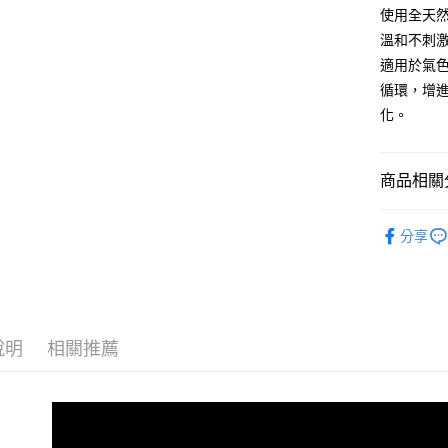
玉山商
元大商
Google Pa
使用全天
台新國
玉山商
溫和不刺
台灣樂
台新國
全盈+PAY
適用於氣
台灣樂
ATM付款
循環，增
化。
運送方式
商品相關分
新竹貨運
每筆NT$8
精油系列
分享
Abysse
離島宅配
每筆NT$1
身體保養
說明
相關推薦