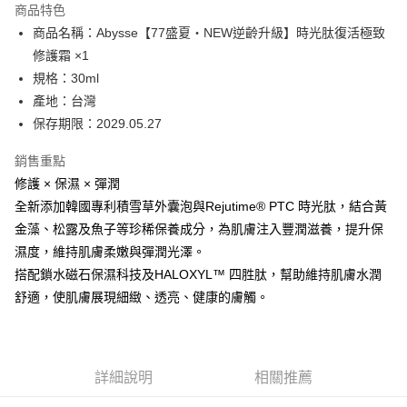
商品特色
6 期 0 利率 每期
NT$533
21家銀行
合作金庫商業銀行
第一商業銀行
商品名稱：Abysse【77盛夏・NEW逆齡升級】時光肽復活極致
華南商業銀行
彰化商業銀行
合作金庫商業銀行
第一商業銀行
超商取貨付款
修護霜 ×1
上海商業儲蓄銀行
台北富邦商業銀行
華南商業銀行
彰化商業銀行
國泰世華商業銀行
兆豐國際商業銀行
規格：30ml
LINE Pay
上海商業儲蓄銀行
台北富邦商業銀行
臺灣中小企業銀行
台中商業銀行
產地：台灣
國泰世華商業銀行
兆豐國際商業銀行
匯豐（台灣）商業銀行
華泰商業銀行
Apple Pay
臺灣中小企業銀行
台中商業銀行
保存期限：2029.05.27
聯邦商業銀行
遠東國際商業銀行
匯豐（台灣）商業銀行
華泰商業銀行
街口支付
元大商業銀行
永豐商業銀行
銷售重點
聯邦商業銀行
遠東國際商業銀行
玉山商業銀行
星展（台灣）商業銀行
元大商業銀行
永豐商業銀行
修護 × 保濕 × 彈潤
悠遊付
台新國際商業銀行
中國信託商業銀行
玉山商業銀行
星展（台灣）商業銀行
全新添加韓國專利積雪草外囊泡與Rejutime® PTC 時光肽，結合黃
台灣樂天信用卡公司
台新國際商業銀行
中國信託商業銀行
Google Pay
金藻、松露及魚子等珍稀保養成分，為肌膚注入豐潤滋養，提升保
台灣樂天信用卡公司
濕度，維持肌膚柔嫩與彈潤光澤。
全盈+PAY
搭配鎖水磁石保濕科技及HALOXYL™ 四胜肽，幫助維持肌膚水潤
ATM付款
舒適，使肌膚展現細緻、透亮、健康的膚觸。
運送方式
全家取貨付款
詳細說明
相關推薦
每筆NT$80，滿NT$2,000(含以上)免運費