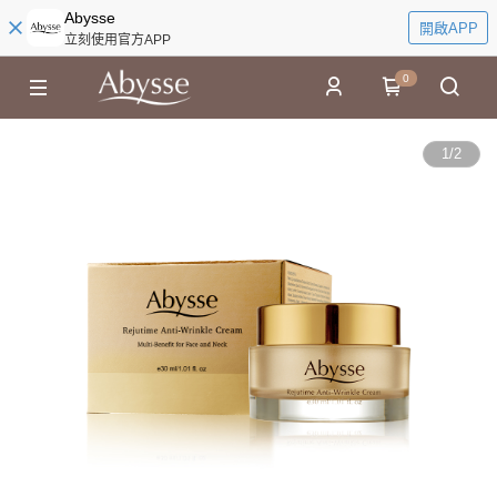
Abysse
開啟APP
立刻使用官方APP
0
1
/
2