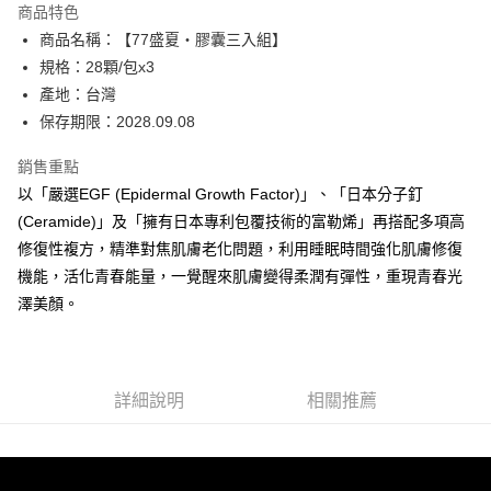
商品特色
6 期 0 利率 每期
NT$745
21家銀行
合作金庫商業銀行
第一商業銀行
商品名稱：【77盛夏・膠囊三入組】
華南商業銀行
彰化商業銀行
合作金庫商業銀行
第一商業銀行
超商取貨付款
規格：28顆/包x3
上海商業儲蓄銀行
台北富邦商業銀行
華南商業銀行
彰化商業銀行
國泰世華商業銀行
兆豐國際商業銀行
產地：台灣
LINE Pay
上海商業儲蓄銀行
台北富邦商業銀行
臺灣中小企業銀行
台中商業銀行
保存期限：2028.09.08
國泰世華商業銀行
兆豐國際商業銀行
匯豐（台灣）商業銀行
華泰商業銀行
Apple Pay
臺灣中小企業銀行
台中商業銀行
聯邦商業銀行
遠東國際商業銀行
銷售重點
匯豐（台灣）商業銀行
華泰商業銀行
街口支付
元大商業銀行
永豐商業銀行
以「嚴選EGF (Epidermal Growth Factor)」、「日本分子釘
聯邦商業銀行
遠東國際商業銀行
玉山商業銀行
星展（台灣）商業銀行
元大商業銀行
永豐商業銀行
(Ceramide)」及「擁有日本專利包覆技術的富勒烯」再搭配多項高
悠遊付
台新國際商業銀行
中國信託商業銀行
玉山商業銀行
星展（台灣）商業銀行
修復性複方，精準對焦肌膚老化問題，利用睡眠時間強化肌膚修復
台灣樂天信用卡公司
台新國際商業銀行
中國信託商業銀行
Google Pay
機能，活化青春能量，一覺醒來肌膚變得柔潤有彈性，重現青春光
台灣樂天信用卡公司
澤美顏。
全盈+PAY
ATM付款
運送方式
詳細說明
相關推薦
全家取貨付款
每筆NT$80，滿NT$2,000(含以上)免運費