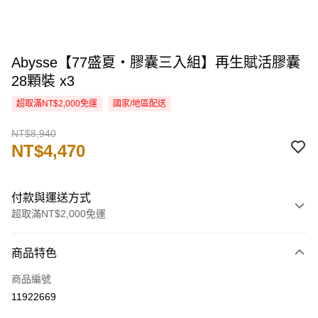
Abysse【77盛夏・膠囊三入組】再生賦活膠囊
28顆裝 x3
超取滿NT$2,000免運
國家/地區配送
NT$8,940
NT$4,470
付款與運送方式
超取滿NT$2,000免運
付款方式
商品特色
信用卡一次付款
商品編號
信用卡分期付款
11922669
3 期 0 利率 每期
NT$1,490
21家銀行