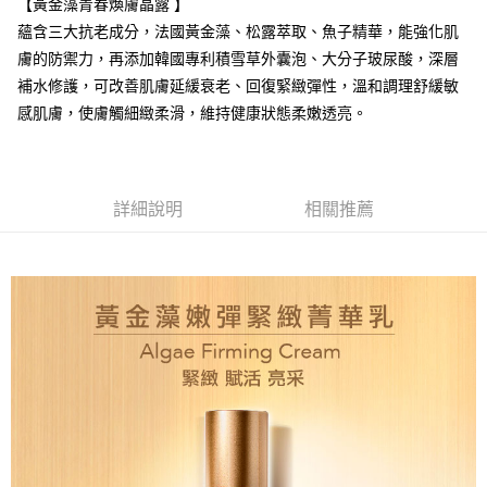
【黃金藻青春煥膚晶露 】
付款後全家取貨
蘊含三大抗老成分，法國黃金藻、松露萃取、魚子精華，能強化肌
每筆NT$80，滿NT$2,000(含以上)免運費
膚的防禦力，再添加韓國專利積雪草外囊泡、大分子玻尿酸，深層
7-11取貨付款
補水修護，可改善肌膚延緩衰老、回復緊緻彈性，溫和調理舒緩敏
每筆NT$80，滿NT$2,000(含以上)免運費
感肌膚，使膚觸細緻柔滑，維持健康狀態柔嫩透亮。
付款後7-11取貨
每筆NT$80，滿NT$2,000(含以上)免運費
詳細說明
相關推薦
新竹貨運
每筆NT$80，滿NT$2,000(含以上)免運費
離島宅配
每筆NT$120，滿NT$2,000(含以上)免運費
海外國家/配送
查看運費