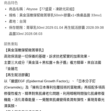
商品特色
6 期 0 利率 每期
NT$1,230
21家銀行
合作金庫商業銀行
第一商業銀行
商品名稱：Abysse【77盛夏・凍齡光彩組】
華南商業銀行
彰化商業銀行
合作金庫商業銀行
第一商業銀行
超商取貨付款
規格：黃金藻嫩彈緊緻菁華乳50ml+膠囊x1+煥膚晶露 33mx1
上海商業儲蓄銀行
台北富邦商業銀行
華南商業銀行
彰化商業銀行
國泰世華商業銀行
兆豐國際商業銀行
產地：台灣
LINE Pay
上海商業儲蓄銀行
台北富邦商業銀行
臺灣中小企業銀行
台中商業銀行
保存期限：菁華乳50ml 2029.01.04 再生賦活膠囊 2028.09.08
國泰世華商業銀行
兆豐國際商業銀行
匯豐（台灣）商業銀行
華泰商業銀行
Apple Pay
臺灣中小企業銀行
台中商業銀行
晶露33ml 2028.08.03
聯邦商業銀行
遠東國際商業銀行
匯豐（台灣）商業銀行
華泰商業銀行
街口支付
元大商業銀行
永豐商業銀行
銷售重點
聯邦商業銀行
遠東國際商業銀行
玉山商業銀行
星展（台灣）商業銀行
元大商業銀行
永豐商業銀行
【黃金藻嫩彈緊緻菁華乳】
悠遊付
台新國際商業銀行
中國信託商業銀行
玉山商業銀行
星展（台灣）商業銀行
高效保濕是一切保養的基礎，訴求抗老緊實的加乘效果。
台灣樂天信用卡公司
台新國際商業銀行
中國信託商業銀行
Google Pay
主要三大成分『黃金藻＋黑松露＋魚子醬』複方精華，來自法國
台灣樂天信用卡公司
『金蓮花
全盈+PAY
【再生賦活膠囊】
ATM付款
以「嚴選EGF (Epidermal Growth Factor)」、「日本分子釘
(Ceramide)」及「擁有日本專利包覆技術的富勒烯」再搭配多項高
運送方式
修復性複方，精準對焦肌膚老化問題，利用睡眠時間強化肌膚修復
全家取貨付款
機能，活化青春能量，一覺醒來肌膚變得柔潤有彈性，重現青春光
每筆NT$80，滿NT$2,000(含以上)免運費
澤美顏。