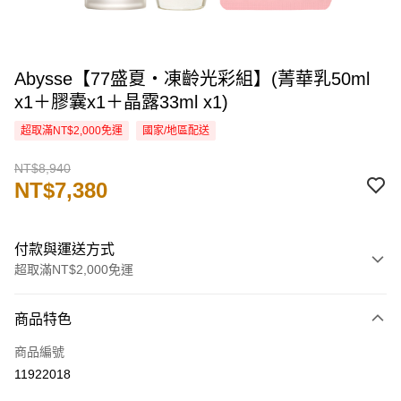
Abysse【77盛夏・凍齡光彩組】(菁華乳50ml
x1＋膠囊x1＋晶露33ml x1)
超取滿NT$2,000免運
國家/地區配送
NT$8,940
NT$7,380
付款與運送方式
超取滿NT$2,000免運
付款方式
商品特色
信用卡一次付款
商品編號
信用卡分期付款
11922018
3 期 0 利率 每期
NT$2,460
21家銀行