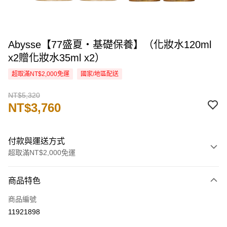
Abysse【77盛夏・基礎保養】（化妝水120ml
x2贈化妝水35ml x2）
超取滿NT$2,000免運
國家/地區配送
NT$5,320
NT$3,760
付款與運送方式
超取滿NT$2,000免運
付款方式
商品特色
信用卡一次付款
商品編號
信用卡分期付款
11921898
3 期 0 利率 每期
NT$1,253
21家銀行