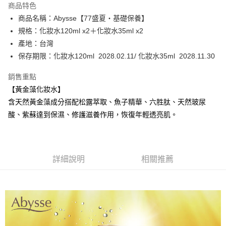
商品特色
6 期 0 利率 每期
NT$626
21家銀行
合作金庫商業銀行
第一商業銀行
商品名稱：Abysse【77盛夏・基礎保養】
華南商業銀行
彰化商業銀行
合作金庫商業銀行
第一商業銀行
超商取貨付款
規格：化妝水120ml x2＋化妝水35ml x2
上海商業儲蓄銀行
台北富邦商業銀行
華南商業銀行
彰化商業銀行
國泰世華商業銀行
兆豐國際商業銀行
產地：台灣
LINE Pay
上海商業儲蓄銀行
台北富邦商業銀行
臺灣中小企業銀行
台中商業銀行
保存期限：化妝水120ml 2028.02.11/ 化妝水35ml 2028.11.30
國泰世華商業銀行
兆豐國際商業銀行
匯豐（台灣）商業銀行
華泰商業銀行
Apple Pay
臺灣中小企業銀行
台中商業銀行
聯邦商業銀行
遠東國際商業銀行
銷售重點
匯豐（台灣）商業銀行
華泰商業銀行
街口支付
元大商業銀行
永豐商業銀行
【黃金藻化妝水】
聯邦商業銀行
遠東國際商業銀行
玉山商業銀行
星展（台灣）商業銀行
元大商業銀行
永豐商業銀行
含天然黃金藻成分搭配松露萃取、魚子精華、六胜肽、天然玻尿
悠遊付
台新國際商業銀行
中國信託商業銀行
玉山商業銀行
星展（台灣）商業銀行
酸、紫蘇達到保濕、修護滋養作用，恢復年輕透亮肌。
台灣樂天信用卡公司
台新國際商業銀行
中國信託商業銀行
Google Pay
台灣樂天信用卡公司
全盈+PAY
ATM付款
詳細說明
相關推薦
運送方式
全家取貨付款
每筆NT$80，滿NT$2,000(含以上)免運費