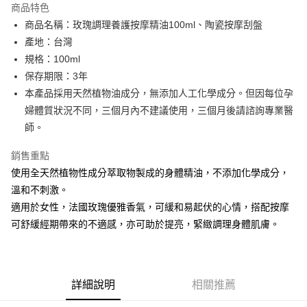
商品特色
6 期 0 利率 每期
NT$313
21家銀行
合作金庫商業銀行
第一商業銀行
商品名稱：玫瑰調理養護按摩精油100ml、陶瓷按摩刮盤
華南商業銀行
彰化商業銀行
合作金庫商業銀行
第一商業銀行
LINE Pay
產地：台灣
上海商業儲蓄銀行
台北富邦商業銀行
華南商業銀行
彰化商業銀行
國泰世華商業銀行
兆豐國際商業銀行
規格：100ml
Apple Pay
上海商業儲蓄銀行
台北富邦商業銀行
臺灣中小企業銀行
台中商業銀行
保存期限：3年
國泰世華商業銀行
兆豐國際商業銀行
匯豐（台灣）商業銀行
華泰商業銀行
街口支付
臺灣中小企業銀行
台中商業銀行
本產品採用天然植物油成分，無添加人工化學成分。但因每位孕
聯邦商業銀行
遠東國際商業銀行
匯豐（台灣）商業銀行
華泰商業銀行
婦體質狀況不同，三個月內不建議使用，三個月後請諮詢專業醫
悠遊付
元大商業銀行
永豐商業銀行
聯邦商業銀行
遠東國際商業銀行
師。
玉山商業銀行
星展（台灣）商業銀行
元大商業銀行
永豐商業銀行
Google Pay
台新國際商業銀行
中國信託商業銀行
玉山商業銀行
星展（台灣）商業銀行
銷售重點
台灣樂天信用卡公司
台新國際商業銀行
中國信託商業銀行
全盈+PAY
使用全天然植物性成分萃取物製成的身體精油，不添加化學成分，
台灣樂天信用卡公司
溫和不刺激。
ATM付款
適用於女性，法國玫瑰優雅香氣，可緩和易起伏的心情，搭配按摩
可舒緩經期帶來的不適感，亦可助於提亮，緊緻調理身體肌膚。
運送方式
新竹貨運
每筆NT$80，滿NT$2,000(含以上)免運費
詳細說明
相關推薦
離島宅配