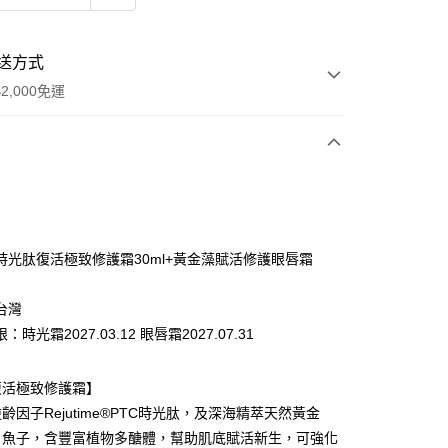
送方式
2,000免運
次付款
期付款
0 利率 每期
NT$993
21家銀行
時光肽復活極致修護霜30ml+黃金藻賦活修護眼唇霜
0 利率 每期
NT$496
21家銀行
庫商業銀行
第一商業銀行
業銀行
彰化商業銀行
台灣
庫商業銀行
第一商業銀行
付款
業儲蓄銀行
台北富邦商業銀行
業銀行
彰化商業銀行
時光霜2027.03.12 眼唇霜2027.07.31
華商業銀行
兆豐國際商業銀行
業儲蓄銀行
台北富邦商業銀行
小企業銀行
台中商業銀行
華商業銀行
兆豐國際商業銀行
台灣）商業銀行
華泰商業銀行
復活極致修護霜】
小企業銀行
台中商業銀行
業銀行
遠東國際商業銀行
齡因子Rejutime®PTC時光肽，及深海精萃天然黃金
台灣）商業銀行
華泰商業銀行
業銀行
永豐商業銀行
業銀行
遠東國際商業銀行
、魚子，含豐富植物多醣體，幫助肌底賦活新生，可強化