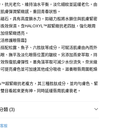
業銀行
星展（台灣）商業銀行
業銀行
永豐商業銀行
力，抗光老化、維持油水平衡，淡化細紋並延緩老化，由
際商業銀行
中國信託商業銀行
業銀行
星展（台灣）商業銀行
復肌膚彈潤緊緻感，重回青春狀態。
天信用卡公司
際商業銀行
中國信託商業銀行
y
水磁石，具有高度鎖水力，如磁力般將水鎖住與肌膚緊密
天信用卡公司
長效保濕。含HALOXYL™超緊緻抗老四肽，強化眼周
重加倍緊緻透亮。
賦活修護眼唇霜】
藻搭配松露、魚子、六胜肽等成分，可賦活肌膚由內而外
亮眼、撫平及淡化眼唇位置的皺紋。另添加燕麥萃取，持
有效恢復肌膚彈性。墨角藻萃取可減少水份流失。奈米級
付款
粉可提亮膚色並可加速其他成分吸收，滋養眼唇周圍乾燥
0，滿NT$2,000(含以上)免運費
liss™超緊緻抗老複方，其三種胜肽成分，並均勻膚色、緊
家取貨
令雙目看起來更有神。同時延緩唇周肌膚衰老。
0，滿NT$2,000(含以上)免運費
付款
類 (3)
0，滿NT$2,000(含以上)免運費
金馬迎春🧧馬上美麗💕
1取貨
客服
0，滿NT$2,000(含以上)免運費