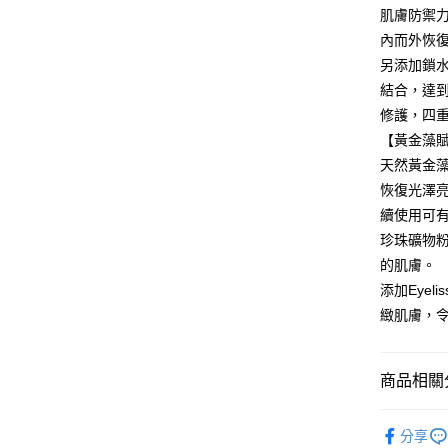
玉山商
元大商
悠遊付
肌膚防禦
台新國
玉山商
內而外恢
台灣樂
台新國
Google Pa
另添加鎖
台灣樂
全盈+PAY
結合，達到
修護，四
ATM付款
【黃金藻
天然黃金
恢復光澤
運送方式
續使用可
全家取貨
珍珠礦物
每筆NT$8
的肌膚。
添加Eye
付款後全
緻肌膚，
每筆NT$8
7-11取貨
商品相關分
每筆NT$8
限時優惠
付款後7-1
分享
每筆NT$8