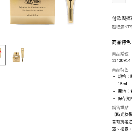
付款與運
超取滿NT$
付款方式
商品特色
信用卡一
商品編號
11400914
信用卡分
商品特色
3 期 
規格：
6 期 
合作金
15ml
華南商
產地：
合作金
超商取貨
上海商
華南商
保存期限：
國泰世
LINE Pay
上海商
銷售重點
臺灣中
國泰世
匯豐（
【時光肽
Apple Pay
臺灣中
聯邦商
含有抗老逆
匯豐（
街口支付
元大商
聯邦商
藻、松露