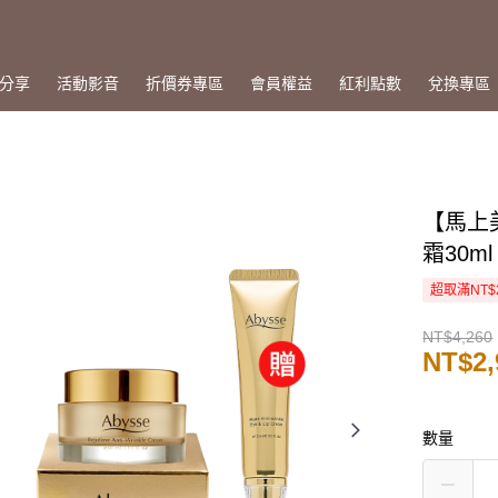
分享
活動影音
折價券專區
會員權益
紅利點數
兌換專區
【馬上
霜30m
超取滿NT$
NT$4,260
NT$2,
數量