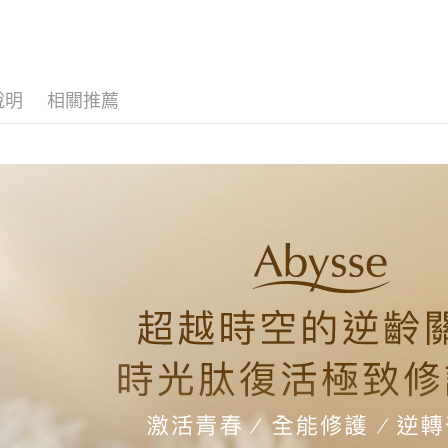
臉部保養
新竹貨運
臉部保養
每筆NT$8
說明
相關推薦
離島宅配
每筆NT$1
海外國家/