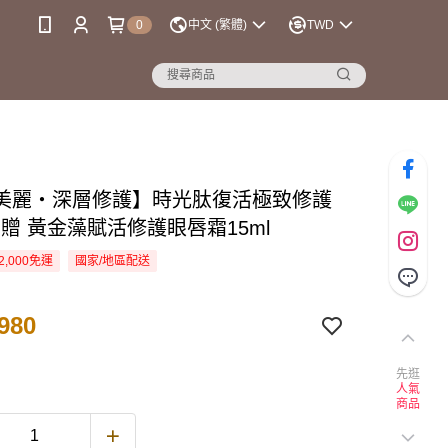
0
中文 (繁體)
TWD
美麗・深層修護】時光肽復活極致修護
l 贈 黃金藻賦活修護眼唇霜15ml
2,000免運
國家/地區配送
980
先逛
人氣
商品