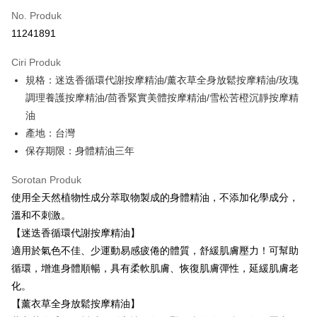
No. Produk
Ansuran Kad Kredit
11241891
3 ansuran pada kadar faedah 0,
NT$2,093
setiap ansuran
Ciri Produk
21 Bank
6 ansuran pada kadar faedah 0,
NT$1,046
setiap
Taiwan Cooperative Bank
Bank Komersial Pertama
規格：迷迭香循環代謝按摩精油/薰衣草全身放鬆按摩精油/玫瑰
Hua Nan Commercial
Chang Hwa Commercial
ansuran
21 Bank
Bank
Bank
調理養護按摩精油/茴香緊實美體按摩精油/雪松苦橙沉靜按摩精
Taiwan Cooperative Bank
Bank Komersial Pertama
LINE Pay
The Shanghai
Bank Komersial Taipei
油
Hua Nan Commercial Bank
Chang Hwa Commercial Bank
Commercial & Savings
Fubon
產地：台灣
Apple Pay
The Shanghai Commercial &
Bank Komersial Taipei Fubon
Bank
Savings Bank
保存期限：身體精油三年
Bank Cathay United
Mega International
JKOPAY
Bank Cathay United
Mega International Commercial
Commercial Bank
Sorotan Produk
Bank
Taiwan Business Bank
Taichung Commercial
Easy Wallet
Taiwan Business Bank
Taichung Commercial Bank
使用全天然植物性成分萃取物製成的身體精油，不添加化學成分，
Bank
HSBC Bank (Taiwan) Limited
Hwatai Bank
Google Pay
溫和不刺激。
HSBC Bank (Taiwan)
Hwatai Bank
Union Bank of Taiwan
Far Eastern International Bank
Limited
【迷迭香循環代謝按摩精油】
Yuanta Commercial Bank
Bank SinoPac
Plus PAY
Union Bank of Taiwan
Far Eastern International
適用於氣色不佳、少運動易感疲倦的體質，舒緩肌膚壓力！可幫助
Bank Komersial E.SUN
DBS Bank
Bank
Pemindahan ATM
循環，增進身體順暢，具有柔軟肌膚、恢復肌膚彈性，延緩肌膚老
Bank Antarabangsa Taishin
Bank CTBC
Yuanta Commercial Bank
Bank SinoPac
Syarikat Kad Kredit Rakuten
化。
Bank Komersial E.SUN
DBS Bank
Pilihan Penghantaran
Taiwan
【薰衣草全身放鬆按摩精油】
Bank Antarabangsa
Bank CTBC