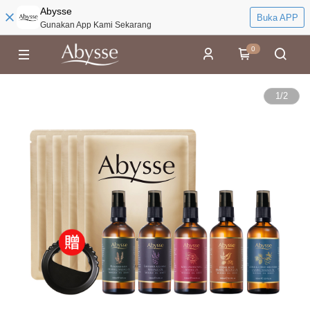
Abysse
Buka APP
Gunakan App Kami Sekarang
0
1
/
2