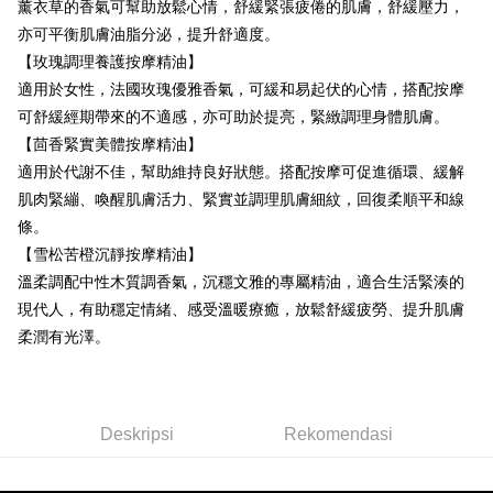
Taishin
新竹貨運
薰衣草的香氣可幫助放鬆心情，舒緩緊張疲倦的肌膚，舒緩壓力，
Syarikat Kad Kredit
亦可平衡肌膚油脂分泌，提升舒適度。
NT$80/pesanan | Penghantaran percuma untuk pesanan
Rakuten Taiwan
【玫瑰調理養護按摩精油】
NT$2,000 atau lebih
適用於女性，法國玫瑰優雅香氣，可緩和易起伏的心情，搭配按摩
離島宅配
可舒緩經期帶來的不適感，亦可助於提亮，緊緻調理身體肌膚。
NT$120/pesanan | Penghantaran percuma untuk pesanan
【茴香緊實美體按摩精油】
NT$2,000 atau lebih
適用於代謝不佳，幫助維持良好狀態。搭配按摩可促進循環、緩解
肌肉緊繃、喚醒肌膚活力、緊實並調理肌膚細紋，回復柔順平和線
條。
【雪松苦橙沉靜按摩精油】
溫柔調配中性木質調香氣，沉穩文雅的專屬精油，適合生活緊湊的
現代人，有助穩定情緒、感受溫暖療癒，放鬆舒緩疲勞、提升肌膚
柔潤有光澤。
Deskripsi
Rekomendasi