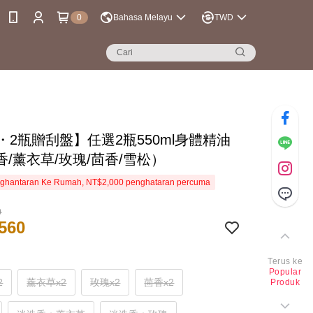
0
Bahasa Melayu
TWD
・2瓶贈刮盤】任選2瓶550ml身體精油
香/薰衣草/玫瑰/茴香/雪松）
ghantaran Ke Rumah, NT$2,000 penghataran percuma
0
560
Terus ke
Popular
2
薰衣草x2
玫瑰x2
茴香x2
Produk