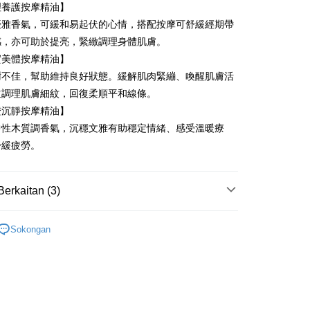
hin
理養護按摩精油】
kat Kad Kredit
優雅香氣，可緩和易起伏的心情，搭配按摩可舒緩經期帶
ten Taiwan
anan | Penghantaran percuma untuk pesanan
感，亦可助於提亮，緊緻調理身體肌膚。
atau lebih
實美體按摩精油】
謝不佳，幫助維持良好狀態。緩解肌肉緊繃、喚醒肌膚活
並調理肌膚細紋，回復柔順平和線條。
sanan | Penghantaran percuma untuk pesanan
橙沉靜按摩精油】
atau lebih
中性木質調香氣，沉穩文雅有助穩定情緒、感受溫暖療
舒緩疲勞。
Berkaitan (3)
身體按摩精油
Sokongan
全系列
美體按摩