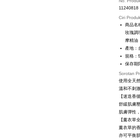
No. Produ
11240818
Ansuran K
Ciri Produ
3 ansu
商品名
6 ansu
Taiw
玫瑰調
Hua 
ansura
摩精油
Ban
Taiwan 
產地：
LINE Pay
The 
Hua Na
規格：5
Comm
Apple Pay
The Sh
Ban
保存期
Saving
Bank
JKOPAY
Sorotan P
Bank Ca
使用全天
Taiw
Easy Walle
Taiwan 
溫和不刺
HSBC Ba
Google Pa
HSBC
【迷迭香
Union B
Limi
舒緩肌膚
Yuanta
Plus PAY
Unio
肌膚彈性
Bank K
Pemindah
Bank An
【薰衣草
Yuan
Syarika
薰衣草的
Bank
Taiwan
亦可平衡
Bank
Pilihan 