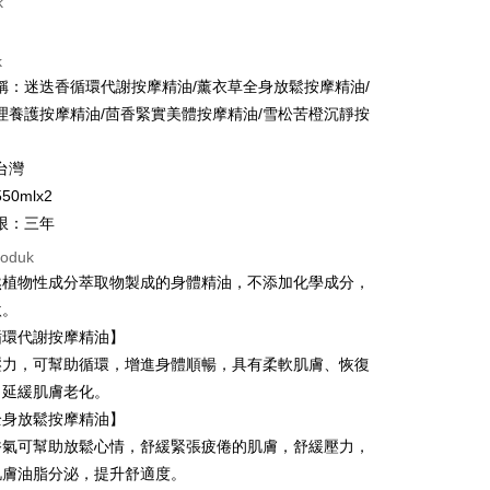
k
ad Kredit
k
ran pada kadar faedah 0,
NT$2,853
setiap ansuran
稱：迷迭香循環代謝按摩精油/薰衣草全身放鬆按摩精油/
21 Bank
ran pada kadar faedah 0,
NT$1,426
setiap
an Cooperative Bank
Bank Komersial Pertama
理養護按摩精油/茴香緊實美體按摩精油/雪松苦橙沉靜按
Nan Commercial
Chang Hwa Commercial
n
21 Bank
k
Bank
Cooperative Bank
Bank Komersial Pertama
台灣
Shanghai
Bank Komersial Taipei
n Commercial Bank
Chang Hwa Commercial Bank
50mlx2
ercial & Savings
Fubon
anghai Commercial &
Bank Komersial Taipei Fubon
k
限：三年
s Bank
 Cathay United
Mega International
roduk
thay United
Mega International Commercial
Commercial Bank
Bank
然植物性成分萃取物製成的身體精油，不添加化學成分，
an Business Bank
Taichung Commercial
t
Business Bank
Taichung Commercial Bank
激。
Bank
nk (Taiwan) Limited
Hwatai Bank
y
 Bank (Taiwan)
Hwatai Bank
循環代謝按摩精油】
ank of Taiwan
Far Eastern International Bank
ted
壓力，可幫助循環，增進身體順暢，具有柔軟肌膚、恢復
 Commercial Bank
Bank SinoPac
n Bank of Taiwan
Far Eastern International
，延緩肌膚老化。
omersial E.SUN
DBS Bank
Bank
an ATM
tarabangsa Taishin
Bank CTBC
全身放鬆按摩精油】
ta Commercial Bank
Bank SinoPac
t Kad Kredit Rakuten
香氣可幫助放鬆心情，舒緩緊張疲倦的肌膚，舒緩壓力，
 Komersial E.SUN
DBS Bank
肌膚油脂分泌，提升舒適度。
 Antarabangsa
Bank CTBC
Penghantaran