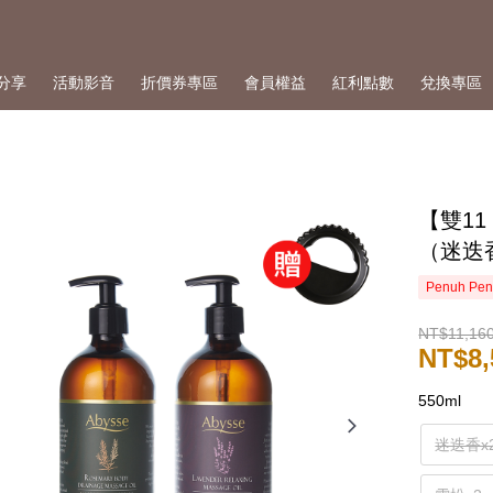
分享
活動影音
折價券專區
會員權益
紅利點數
兌換專區
【雙11
（迷迭
Penuh Pen
NT$11,16
NT$8,
550ml
迷迭香x