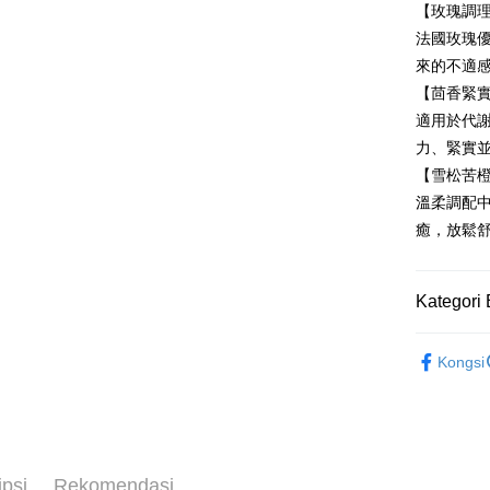
Tais
【玫瑰調
Syari
新竹貨運
法國玫瑰
Raku
NT$80/pes
來的不適
NT$2,000 
【茴香緊
適用於代
離島宅配
力、緊實
NT$120/pe
【雪松苦
NT$2,000 
溫柔調配
癒，放鬆
Kategori 
精油系列
Kongsi
Abysse
身體保養
ipsi
Rekomendasi