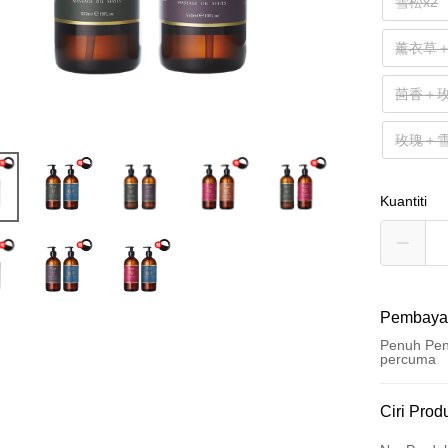
雪松x2
薰衣草
茴香＋
玫瑰＋
Kuantiti
Pembaya
Penuh Pen
percuma
Kaedah 
Ciri Prod
Kad Kredi