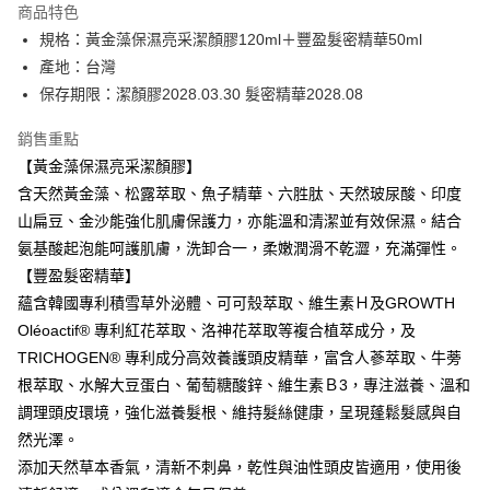
商品特色
6 期 0 利率 每期
NT$346
21家銀行
合作金庫商業銀行
第一商業銀行
規格：黃金藻保濕亮采潔顏膠120ml＋豐盈髮密精華50ml
華南商業銀行
彰化商業銀行
合作金庫商業銀行
第一商業銀行
超商取貨付款
產地：台灣
上海商業儲蓄銀行
台北富邦商業銀行
華南商業銀行
彰化商業銀行
國泰世華商業銀行
兆豐國際商業銀行
保存期限：潔顏膠2028.03.30 髮密精華2028.08
LINE Pay
上海商業儲蓄銀行
台北富邦商業銀行
臺灣中小企業銀行
台中商業銀行
國泰世華商業銀行
兆豐國際商業銀行
銷售重點
匯豐（台灣）商業銀行
華泰商業銀行
Apple Pay
臺灣中小企業銀行
台中商業銀行
聯邦商業銀行
遠東國際商業銀行
【黃金藻保濕亮采潔顏膠】
匯豐（台灣）商業銀行
華泰商業銀行
街口支付
元大商業銀行
永豐商業銀行
含天然黃金藻、松露萃取、魚子精華、六胜肽、天然玻尿酸、印度
聯邦商業銀行
遠東國際商業銀行
玉山商業銀行
星展（台灣）商業銀行
元大商業銀行
永豐商業銀行
山扁豆、金沙能強化肌膚保護力，亦能溫和清潔並有效保濕。結合
悠遊付
台新國際商業銀行
中國信託商業銀行
玉山商業銀行
星展（台灣）商業銀行
氨基酸起泡能呵護肌膚，洗卸合一，柔嫩潤滑不乾澀，充滿彈性。
台灣樂天信用卡公司
台新國際商業銀行
中國信託商業銀行
Google Pay
【豐盈髮密精華】
台灣樂天信用卡公司
蘊含韓國專利積雪草外泌體、可可殼萃取、維生素Ｈ及GROWTH
全盈+PAY
Oléoactif® 專利紅花萃取、洛神花萃取等複合植萃成分，及
ATM付款
TRICHOGEN® 專利成分高效養護頭皮精華，富含人蔘萃取、牛蒡
根萃取、水解大豆蛋白、葡萄糖酸鋅、維生素Ｂ3，專注滋養、溫和
運送方式
調理頭皮環境，強化滋養髮根、維持髮絲健康，呈現蓬鬆髮感與自
全家取貨付款
然光澤。
每筆NT$80，滿NT$2,000(含以上)免運費
添加天然草本香氣，清新不刺鼻，乾性與油性頭皮皆適用，使用後