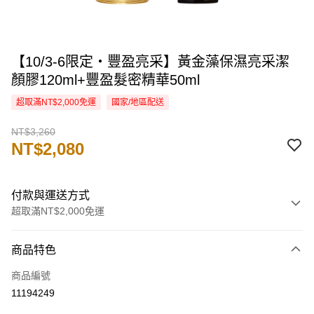
【10/3-6限定・豐盈亮采】黃金藻保濕亮采潔
顏膠120ml+豐盈髮密精華50ml
超取滿NT$2,000免運
國家/地區配送
NT$3,260
NT$2,080
付款與運送方式
超取滿NT$2,000免運
付款方式
商品特色
信用卡一次付款
商品編號
信用卡分期付款
11194249
3 期 0 利率 每期
NT$693
21家銀行