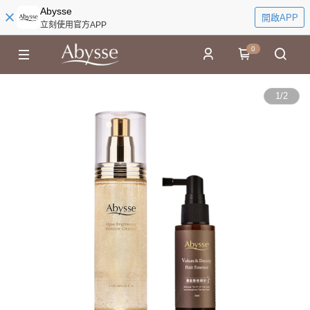
Abysse
開啟APP
立刻使用官方APP
0
1
/
2