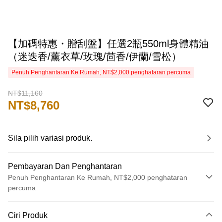
【加碼特惠・贈刮盤】任選2瓶550ml身體精油
（迷迭香/薰衣草/玫瑰/茴香/伊蘭/雪松）
Penuh Penghantaran Ke Rumah, NT$2,000 penghataran percuma
NT$11,160
NT$8,760
Sila pilih variasi produk.
Pembayaran Dan Penghantaran
Penuh Penghantaran Ke Rumah, NT$2,000 penghataran
percuma
Kaedah Pembayaran
Ciri Produk
Kad Kredit (Bayaran Penuh)