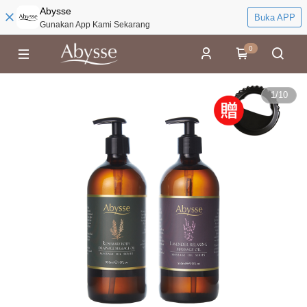
Abysse
Buka APP
Gunakan App Kami Sekarang
0
1
/
10