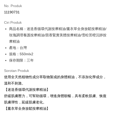
No. Produk
Ansuran Kad Kredit
11190731
3 ansuran pada kadar faedah 0,
NT$2,920
setiap ansuran
Ciri Produk
21 Bank
6 ansuran pada kadar faedah 0,
NT$1,460
setiap
Taiwan Cooperative Bank
Bank Komersial Pertama
商品名稱：迷迭香循環代謝按摩精油/薰衣草全身放鬆按摩精油/
Hua Nan Commercial
Chang Hwa Commercial
ansuran
21 Bank
Bank
Bank
玫瑰調理養護按摩精油/茴香緊實美體按摩精油/雪松苦橙沉靜按
Taiwan Cooperative Bank
Bank Komersial Pertama
LINE Pay
The Shanghai
Bank Komersial Taipei
摩精油
Hua Nan Commercial Bank
Chang Hwa Commercial Bank
Commercial & Savings
Fubon
產地：台灣
Apple Pay
The Shanghai Commercial &
Bank Komersial Taipei Fubon
Bank
Savings Bank
規格：550mlx2
Bank Cathay United
Mega International
JKOPAY
Bank Cathay United
Mega International Commercial
保存期限：三年
Commercial Bank
Bank
Taiwan Business Bank
Taichung Commercial
Easy Wallet
Taiwan Business Bank
Taichung Commercial Bank
Sorotan Produk
Bank
HSBC Bank (Taiwan) Limited
Hwatai Bank
Google Pay
使用全天然植物性成分萃取物製成的身體精油，不添加化學成分，
HSBC Bank (Taiwan)
Hwatai Bank
Union Bank of Taiwan
Far Eastern International Bank
Limited
溫和不刺激。
Yuanta Commercial Bank
Bank SinoPac
Plus PAY
Union Bank of Taiwan
Far Eastern International
【迷迭香循環代謝按摩精油】
Bank Komersial E.SUN
DBS Bank
Bank
Pemindahan ATM
舒緩肌膚壓力，可幫助循環，增進身體順暢，具有柔軟肌膚、恢復
Bank Antarabangsa Taishin
Bank CTBC
Yuanta Commercial Bank
Bank SinoPac
Syarikat Kad Kredit Rakuten
肌膚彈性，延緩肌膚老化。
Bank Komersial E.SUN
DBS Bank
Pilihan Penghantaran
Taiwan
【薰衣草全身放鬆按摩精油】
Bank Antarabangsa
Bank CTBC