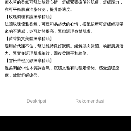
Taishin
新竹貨運
薰衣草的香氣可幫助放鬆心情，舒緩緊張疲倦的肌膚，舒緩壓力，
Syarikat Kad Kredit
亦可平衡肌膚油脂分泌，提升舒適度。
NT$80/pesanan | Penghantaran percuma untuk pesanan
Rakuten Taiwan
【玫瑰調理養護按摩精油】
NT$2,000 atau lebih
法國玫瑰優雅香氣，可緩和易起伏的心情，搭配按摩可舒緩經期帶
離島宅配
來的不適感，亦可助於提亮，緊緻調理身體肌膚。
NT$120/pesanan | Penghantaran percuma untuk pesanan
【茴香緊實美體按摩精油】
NT$2,000 atau lebih
適用於代謝不佳，幫助維持良好狀態。緩解肌肉緊繃、喚醒肌膚活
力、緊實並調理肌膚細紋，回復柔順平和線條。
【雪松苦橙沉靜按摩精油】
溫柔調配中性木質調香氣，沉穩文雅有助穩定情緒、感受溫暖療
癒，放鬆舒緩疲勞。
Deskripsi
Rekomendasi