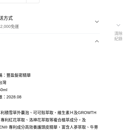
送方式
2,000免運
清除
紀錄
次付款
期付款
0 利率 每期
NT$426
21家銀行
稱：豐盈髮密精華
0 利率 每期
NT$213
21家銀行
庫商業銀行
第一商業銀行
台灣
業銀行
彰化商業銀行
0ml
庫商業銀行
第一商業銀行
付款
業儲蓄銀行
台北富邦商業銀行
業銀行
彰化商業銀行
：2028.08
華商業銀行
兆豐國際商業銀行
業儲蓄銀行
台北富邦商業銀行
小企業銀行
台中商業銀行
華商業銀行
兆豐國際商業銀行
台灣）商業銀行
華泰商業銀行
利積雪草外囊泡、可可殼萃取、維生素Ｈ及GROWTH
小企業銀行
台中商業銀行
業銀行
遠東國際商業銀行
ctif® 專利紅花萃取、洛神花萃取等複合植萃成分，及
台灣）商業銀行
華泰商業銀行
業銀行
永豐商業銀行
業銀行
遠東國際商業銀行
OGEN® 專利成分高效養護頭皮精華，富含人蔘萃取、牛蒡