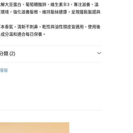
業銀行
星展（台灣）商業銀行
業銀行
永豐商業銀行
水解大豆蛋白、葡萄糖酸鋅、維生素Ｂ3，專注滋養、溫
際商業銀行
中國信託商業銀行
業銀行
星展（台灣）商業銀行
皮環境，強化滋養髮根、維持髮絲健康，呈現蓬鬆髮感與
天信用卡公司
際商業銀行
中國信託商業銀行
y
。
天信用卡公司
草本香氣，清新不刺鼻，乾性與油性頭皮皆適用，使用後
，成分溫和適合每日保養。
類 (2)
髮密精華
付款
客服
全系列
0，滿NT$2,000(含以上)免運費
家取貨
0，滿NT$2,000(含以上)免運費
付款
0，滿NT$2,000(含以上)免運費
1取貨
0，滿NT$2,000(含以上)免運費