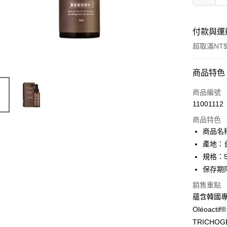
付款與運
超取滿NT$
付款方式
商品特色
信用卡一
商品編號
11001112
信用卡分
商品特色
3 期 
商品名
6 期 
合作金
產地：
華南商
規格：5
合作金
超商取貨
上海商
華南商
保存期限
國泰世
LINE Pay
上海商
銷售重點
臺灣中
國泰世
匯豐（
蘊含韓國專
Apple Pay
臺灣中
聯邦商
Oléoa
匯豐（
街口支付
元大商
聯邦商
TRICH