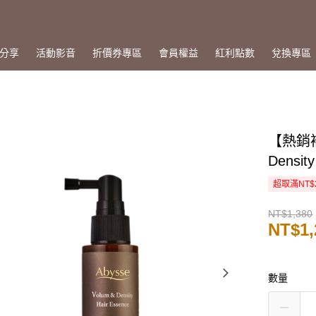
分享
活動影音
折價券專區
會員權益
紅利點數
兌換專區
【熱銷補
Density
超取滿NT$
NT$1,380
NT$1,
數量