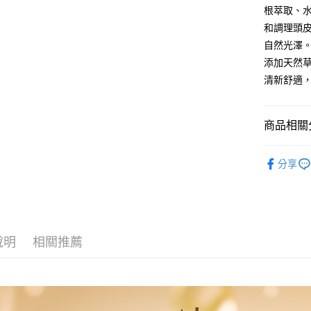
玉山商
元大商
悠遊付
根萃取、
台新國
玉山商
和調理頭
台灣樂
台新國
Google Pa
自然光澤
台灣樂
全盈+PAY
添加天然
清新舒適
ATM付款
商品相關分
運送方式
髮品保養
全家取貨
分享
Abysse
每筆NT$8
付款後全
每筆NT$8
說明
相關推薦
7-11取貨
每筆NT$8
付款後7-1
每筆NT$8