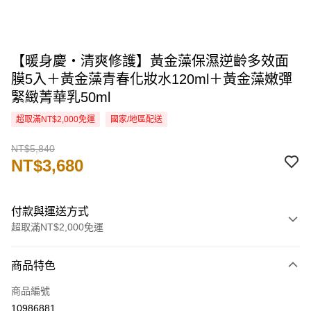
【暖身慶・清爽修護】黃金藻保濕逆齡多效面
膜5入＋黃金藻青春化妝水120ml＋黃金藻嫩彈
緊緻菁華乳50ml
超取滿NT$2,000免運
國家/地區配送
NT$5,840
NT$3,680
付款與運送方式
超取滿NT$2,000免運
付款方式
商品特色
信用卡一次付款
商品編號
信用卡分期付款
10986881