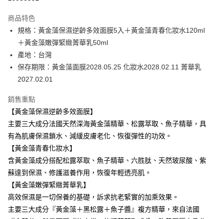
3 期 0 利率 每期
NT$1,226
21家銀行
商品特色
6 期 0 利率 每期
NT$613
21家銀行
合作金庫商業銀行
第一商業銀行
規格：黃金藻保濕逆齡多效面膜5入＋黃金藻青春化妝水120ml
華南商業銀行
彰化商業銀行
合作金庫商業銀行
第一商業銀行
超商取貨付款
＋黃金藻嫩彈緊緻菁華乳50ml
上海商業儲蓄銀行
台北富邦商業銀行
華南商業銀行
彰化商業銀行
國泰世華商業銀行
兆豐國際商業銀行
產地：台灣
LINE Pay
上海商業儲蓄銀行
台北富邦商業銀行
臺灣中小企業銀行
台中商業銀行
保存期限：黃金藻面膜2028.05.25 化妝水2028.02.11 菁華乳
國泰世華商業銀行
兆豐國際商業銀行
匯豐（台灣）商業銀行
華泰商業銀行
Apple Pay
臺灣中小企業銀行
台中商業銀行
2027.02.01
聯邦商業銀行
遠東國際商業銀行
匯豐（台灣）商業銀行
華泰商業銀行
街口支付
元大商業銀行
永豐商業銀行
銷售重點
聯邦商業銀行
遠東國際商業銀行
玉山商業銀行
星展（台灣）商業銀行
元大商業銀行
永豐商業銀行
【黃金藻保濕逆齡多效面膜】
悠遊付
台新國際商業銀行
中國信託商業銀行
玉山商業銀行
星展（台灣）商業銀行
主要三大成分法國天然深海黃金藻精華、松露萃取、魚子精華，具
台灣樂天信用卡公司
台新國際商業銀行
中國信託商業銀行
Google Pay
有為肌膚保濕鎖水、減緩皮膚老化、恢復彈性的功效。
台灣樂天信用卡公司
【黃金藻青春化妝水】
全盈+PAY
含黃金藻成分搭配松露萃取、魚子精華、六胜肽、天然玻尿酸、紫
ATM付款
蘇達到保濕、修護滋養作用，恢復年輕透亮肌。
【黃金藻嫩彈緊緻菁華乳】
運送方式
高效保濕是一切保養的基礎，訴求抗老緊實的加乘效果。
全家取貨付款
主要三大成分『黃金藻＋黑松露＋魚子醬』複方精華，來自法國