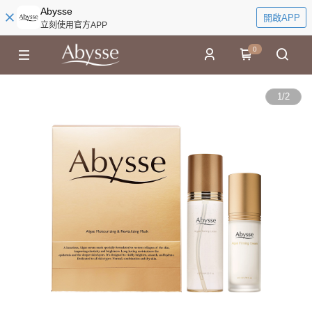
Abysse
開啟APP
立刻使用官方APP
0
1
/
2