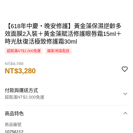
【618年中慶・晚安修護】黃金藻保濕逆齡多
效面膜2入裝＋黃金藻賦活修護眼唇霜15ml＋
時光肽復活極致修護霜30ml
超取滿NT$2,000免運
國家/地區配送
NT$4,788
NT$3,280
付款與運送方式
超取滿NT$2,000免運
付款方式
商品特色
信用卡一次付款
商品編號
信用卡分期付款
10756112