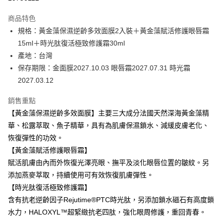
3 期 0 利率 每期
NT$1,093
21家銀行
商品特色
6 期 0 利率 每期
NT$546
21家銀行
合作金庫商業銀行
第一商業銀行
規格：黃金藻保濕逆齡多效面膜2入裝＋黃金藻賦活修護眼唇霜
華南商業銀行
彰化商業銀行
合作金庫商業銀行
第一商業銀行
超商取貨付款
15ml＋時光肽復活極致修護霜30ml
上海商業儲蓄銀行
台北富邦商業銀行
華南商業銀行
彰化商業銀行
國泰世華商業銀行
兆豐國際商業銀行
產地：台灣
LINE Pay
上海商業儲蓄銀行
台北富邦商業銀行
臺灣中小企業銀行
台中商業銀行
保存期限：金面膜2027.10.03 眼唇霜2027.07.31 時光霜
國泰世華商業銀行
兆豐國際商業銀行
匯豐（台灣）商業銀行
華泰商業銀行
Apple Pay
臺灣中小企業銀行
台中商業銀行
2027.03.12
聯邦商業銀行
遠東國際商業銀行
匯豐（台灣）商業銀行
華泰商業銀行
街口支付
元大商業銀行
永豐商業銀行
銷售重點
聯邦商業銀行
遠東國際商業銀行
玉山商業銀行
星展（台灣）商業銀行
元大商業銀行
永豐商業銀行
【黃金藻保濕逆齡多效面膜】主要三大成分法國天然深海黃金藻精
悠遊付
台新國際商業銀行
中國信託商業銀行
玉山商業銀行
星展（台灣）商業銀行
華、松露萃取、魚子精華，具有為肌膚保濕鎖水、減緩皮膚老化、
台灣樂天信用卡公司
台新國際商業銀行
中國信託商業銀行
Google Pay
恢復彈性的功效。
台灣樂天信用卡公司
【黃金藻賦活修護眼唇霜】
全盈+PAY
賦活肌膚由內而外恢復光澤亮眼、撫平及淡化眼唇位置的皺紋。另
ATM付款
添加燕麥萃取，持續使用可有效恢復肌膚彈性。
【時光肽復活極致修護霜】
運送方式
含有抗老逆齡因子Rejutime®PTC時光肽，另添加鎖水磁石有高度鎖
全家取貨付款
水力，HALOXYL™超緊緻抗老四肽，強化眼周修護，重回青春。