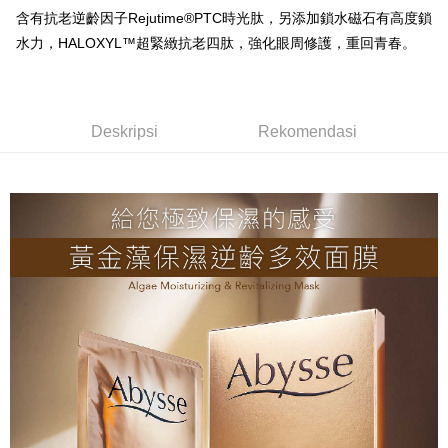
Taishin
含有抗老逆齡因子Rejutime®PTC時光肽，另添加鎖水磁石有高度鎖
Pilihan Penghantaran
Syarikat Kad Kredit
水力，HALOXYL™超緊緻抗老四肽，強化眼周修護，重回青春。
全家取貨付款
Rakuten Taiwan
NT$80/pesanan | Penghantaran percuma untuk pesanan
NT$2,000 atau lebih
Deskripsi
Rekomendasi
付款後全家取貨
NT$80/pesanan | Penghantaran percuma untuk pesanan
NT$2,000 atau lebih
7-11取貨付款
NT$80/pesanan | Penghantaran percuma untuk pesanan
NT$2,000 atau lebih
付款後7-11取貨
NT$80/pesanan | Penghantaran percuma untuk pesanan
NT$2,000 atau lebih
新竹貨運
NT$80/pesanan | Penghantaran percuma untuk pesanan