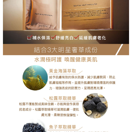
NT$2,000 atau lebih
離島宅配
NT$120/pesanan | Penghantaran percuma untuk pesanan
NT$2,000 atau lebih
海外國家/配送
Kadar Penghantaran