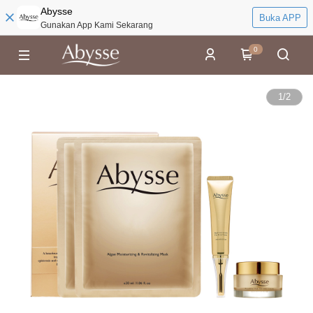
Abysse
Buka APP
Gunakan App Kami Sekarang
0
1
/
2