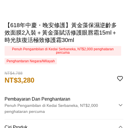
【618年中慶・晚安修護】黃金藻保濕逆齡多
效面膜2入裝＋黃金藻賦活修護眼唇霜15ml＋
時光肽復活極致修護霜30ml
Penuh Pengambilan di Kedai Serbaneka, NT$2,000 penghataran
percuma
Penghantaran Negara/Wilayah
NT$4,788
NT$3,280
Pembayaran Dan Penghantaran
Penuh Pengambilan di Kedai Serbaneka, NT$2,000
penghataran percuma
Kaedah Pembayaran
Ciri Produk