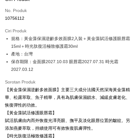
Kad Kredit (Bayaran Penuh)
No. Produk
Ansuran Kad Kredit
10756112
3 ansuran pada kadar faedah 0,
NT$1,093
setiap ansuran
Ciri Produk
21 Bank
6 ansuran pada kadar faedah 0,
NT$546
setiap
Taiwan Cooperative Bank
Bank Komersial Pertama
規格：黃金藻保濕逆齡多效面膜2入裝＋黃金藻賦活修護眼唇霜
Hua Nan Commercial
Chang Hwa Commercial
ansuran
21 Bank
Bank
Bank
15ml＋時光肽復活極致修護霜30ml
Taiwan Cooperative Bank
Bank Komersial Pertama
Pengambilan di Kedai Serbaneka
The Shanghai
Bank Komersial Taipei
產地：台灣
Hua Nan Commercial Bank
Chang Hwa Commercial Bank
Commercial & Savings
Fubon
保存期限：金面膜2027.10.03 眼唇霜2027.07.31 時光霜
LINE Pay
The Shanghai Commercial &
Bank Komersial Taipei Fubon
Bank
Savings Bank
2027.03.12
Bank Cathay United
Mega International
Apple Pay
Bank Cathay United
Mega International Commercial
Commercial Bank
Sorotan Produk
Bank
Taiwan Business Bank
Taichung Commercial
JKOPAY
Taiwan Business Bank
Taichung Commercial Bank
【黃金藻保濕逆齡多效面膜】主要三大成分法國天然深海黃金藻精
Bank
HSBC Bank (Taiwan) Limited
Hwatai Bank
Easy Wallet
華、松露萃取、魚子精華，具有為肌膚保濕鎖水、減緩皮膚老化、
HSBC Bank (Taiwan)
Hwatai Bank
Union Bank of Taiwan
Far Eastern International Bank
Limited
恢復彈性的功效。
Yuanta Commercial Bank
Bank SinoPac
Google Pay
Union Bank of Taiwan
Far Eastern International
【黃金藻賦活修護眼唇霜】
Bank Komersial E.SUN
DBS Bank
Bank
Plus PAY
賦活肌膚由內而外恢復光澤亮眼、撫平及淡化眼唇位置的皺紋。另
Bank Antarabangsa Taishin
Bank CTBC
Yuanta Commercial Bank
Bank SinoPac
Syarikat Kad Kredit Rakuten
添加燕麥萃取，持續使用可有效恢復肌膚彈性。
Bank Komersial E.SUN
DBS Bank
Pemindahan ATM
Taiwan
【時光肽復活極致修護霜】
Bank Antarabangsa
Bank CTBC