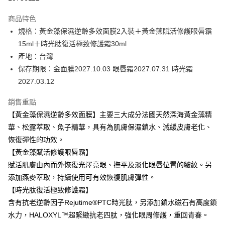
3 期 0 利率 每期
NT$1,093
21家銀行
商品特色
6 期 0 利率 每期
NT$546
21家銀行
合作金庫商業銀行
第一商業銀行
規格：黃金藻保濕逆齡多效面膜2入裝＋黃金藻賦活修護眼唇霜
華南商業銀行
彰化商業銀行
合作金庫商業銀行
第一商業銀行
超商取貨付款
15ml＋時光肽復活極致修護霜30ml
上海商業儲蓄銀行
台北富邦商業銀行
華南商業銀行
彰化商業銀行
國泰世華商業銀行
兆豐國際商業銀行
產地：台灣
LINE Pay
上海商業儲蓄銀行
台北富邦商業銀行
臺灣中小企業銀行
台中商業銀行
保存期限：金面膜2027.10.03 眼唇霜2027.07.31 時光霜
國泰世華商業銀行
兆豐國際商業銀行
匯豐（台灣）商業銀行
華泰商業銀行
Apple Pay
臺灣中小企業銀行
台中商業銀行
2027.03.12
聯邦商業銀行
遠東國際商業銀行
匯豐（台灣）商業銀行
華泰商業銀行
街口支付
元大商業銀行
永豐商業銀行
銷售重點
聯邦商業銀行
遠東國際商業銀行
玉山商業銀行
星展（台灣）商業銀行
元大商業銀行
永豐商業銀行
【黃金藻保濕逆齡多效面膜】主要三大成分法國天然深海黃金藻精
悠遊付
台新國際商業銀行
中國信託商業銀行
玉山商業銀行
星展（台灣）商業銀行
華、松露萃取、魚子精華，具有為肌膚保濕鎖水、減緩皮膚老化、
台灣樂天信用卡公司
台新國際商業銀行
中國信託商業銀行
Google Pay
恢復彈性的功效。
台灣樂天信用卡公司
【黃金藻賦活修護眼唇霜】
全盈+PAY
賦活肌膚由內而外恢復光澤亮眼、撫平及淡化眼唇位置的皺紋。另
ATM付款
添加燕麥萃取，持續使用可有效恢復肌膚彈性。
【時光肽復活極致修護霜】
運送方式
含有抗老逆齡因子Rejutime®PTC時光肽，另添加鎖水磁石有高度鎖
全家取貨付款
水力，HALOXYL™超緊緻抗老四肽，強化眼周修護，重回青春。