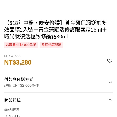
【618年中慶・晚安修護】黃金藻保濕逆齡多
效面膜2入裝＋黃金藻賦活修護眼唇霜15ml＋
時光肽復活極致修護霜30ml
超取滿NT$2,000免運
國家/地區配送
NT$4,788
NT$3,280
付款與運送方式
超取滿NT$2,000免運
付款方式
商品特色
信用卡一次付款
商品編號
信用卡分期付款
10756112