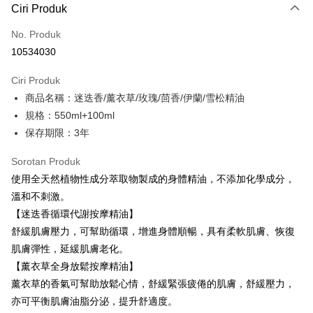
Ciri Produk
Kad Kredit (Bayaran Penuh)
No. Produk
Ansuran Kad Kredit
10534030
3 ansuran pada kadar faedah 0,
NT$1,860
setiap ansuran
Ciri Produk
21 Bank
6 ansuran pada kadar faedah 0,
NT$930
setiap
Taiwan Cooperative Bank
Bank Komersial Pertama
商品名稱：迷迭香/薰衣草/玫瑰/茴香/伊蘭/雪松精油
Hua Nan Commercial
Chang Hwa Commercial
ansuran
21 Bank
Bank
Bank
規格：550ml+100ml
Taiwan Cooperative Bank
Bank Komersial Pertama
LINE Pay
The Shanghai
Bank Komersial Taipei
保存期限：3年
Hua Nan Commercial Bank
Chang Hwa Commercial Bank
Commercial & Savings
Fubon
Apple Pay
The Shanghai Commercial &
Bank Komersial Taipei Fubon
Bank
Sorotan Produk
Savings Bank
Bank Cathay United
Mega International
JKOPAY
使用全天然植物性成分萃取物製成的身體精油，不添加化學成分，
Bank Cathay United
Mega International Commercial
Commercial Bank
溫和不刺激。
Bank
Taiwan Business Bank
Taichung Commercial
Easy Wallet
Taiwan Business Bank
Taichung Commercial Bank
【迷迭香循環代謝按摩精油】
Bank
HSBC Bank (Taiwan) Limited
Hwatai Bank
Google Pay
舒緩肌膚壓力，可幫助循環，增進身體順暢，具有柔軟肌膚、恢復
HSBC Bank (Taiwan)
Hwatai Bank
Union Bank of Taiwan
Far Eastern International Bank
Limited
肌膚彈性，延緩肌膚老化。
Yuanta Commercial Bank
Bank SinoPac
Plus PAY
Union Bank of Taiwan
Far Eastern International
【薰衣草全身放鬆按摩精油】
Bank Komersial E.SUN
DBS Bank
Bank
Pemindahan ATM
薰衣草的香氣可幫助放鬆心情，舒緩緊張疲倦的肌膚，舒緩壓力，
Bank Antarabangsa Taishin
Bank CTBC
Yuanta Commercial Bank
Bank SinoPac
Syarikat Kad Kredit Rakuten
亦可平衡肌膚油脂分泌，提升舒適度。
Bank Komersial E.SUN
DBS Bank