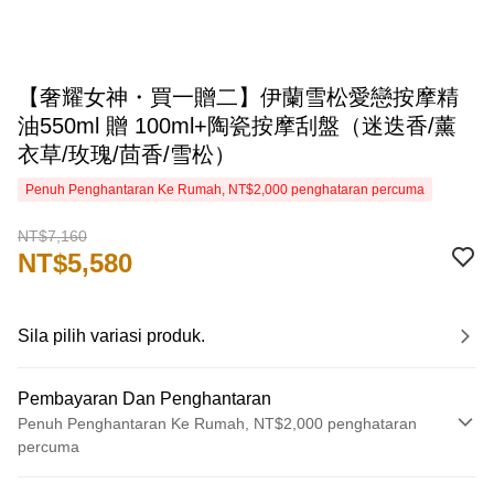
【奢耀女神・買一贈二】伊蘭雪松愛戀按摩精
油550ml 贈 100ml+陶瓷按摩刮盤（迷迭香/薰
衣草/玫瑰/茴香/雪松）
Penuh Penghantaran Ke Rumah, NT$2,000 penghataran percuma
NT$7,160
NT$5,580
Sila pilih variasi produk.
Pembayaran Dan Penghantaran
Penuh Penghantaran Ke Rumah, NT$2,000 penghataran
percuma
Kaedah Pembayaran