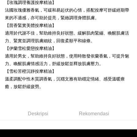
Pilihan Penghantaran
Taiwan
【玫瑰調理養護按摩精油】
Bank Antarabangsa
Bank CTBC
Taishin
新竹貨運
法國玫瑰優雅香氣，可緩和易起伏的心情，搭配按摩可舒緩經期帶
Syarikat Kad Kredit
來的不適感，亦可助於提亮，緊緻調理身體肌膚。
NT$80/pesanan | Penghantaran percuma untuk pesanan
Rakuten Taiwan
【茴香緊實美體按摩精油】
NT$2,000 atau lebih
適用於代謝不佳，幫助維持良好狀態。緩解肌肉緊繃、喚醒肌膚活
離島宅配
力、緊實並調理肌膚細紋，回復柔順平和線條。
NT$120/pesanan | Penghantaran percuma untuk pesanan
【伊蘭雪松愛戀按摩精油】
NT$2,000 atau lebih
適用於男女，幫助維持良好狀態，使用時散發依蘭香氣，可提升魅
力、喚醒肌膚情感活力，舒緩放鬆並釋放肌膚壓力。
【雪松苦橙沉靜按摩精油】
溫柔調配中性木質調香氣，沉穩文雅有助穩定情緒、感受溫暖療
癒，放鬆舒緩疲勞。
Deskripsi
Rekomendasi