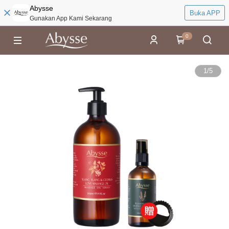
Abysse
Buka APP
Gunakan App Kami Sekarang
0
1
/
5