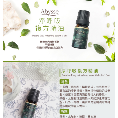
Syarikat Kad Kredit
全家取貨付款
Rakuten Taiwan
NT$80/pesanan | Penghantaran percuma untuk pesanan
NT$2,000 atau lebih
付款後全家取貨
NT$80/pesanan | Penghantaran percuma untuk pesanan
NT$2,000 atau lebih
7-11取貨付款
NT$80/pesanan | Penghantaran percuma untuk pesanan
NT$2,000 atau lebih
付款後7-11取貨
NT$80/pesanan | Penghantaran percuma untuk pesanan
NT$2,000 atau lebih
新竹貨運
NT$80/pesanan | Penghantaran percuma untuk pesanan
NT$2,000 atau lebih