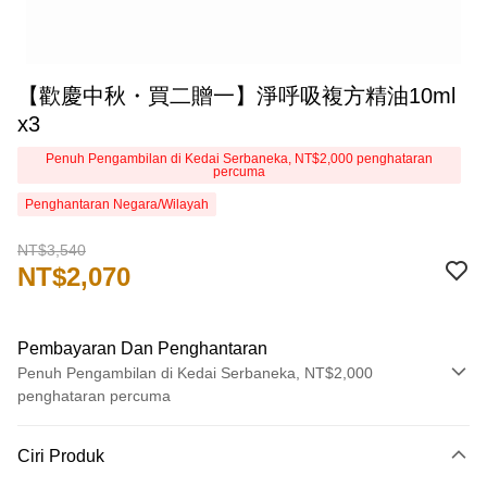
【歡慶中秋・買二贈一】淨呼吸複方精油10ml
x3
Penuh Pengambilan di Kedai Serbaneka, NT$2,000 penghataran
percuma
Penghantaran Negara/Wilayah
NT$3,540
NT$2,070
Pembayaran Dan Penghantaran
Penuh Pengambilan di Kedai Serbaneka, NT$2,000
penghataran percuma
Kaedah Pembayaran
Ciri Produk
Kad Kredit (Bayaran Penuh)