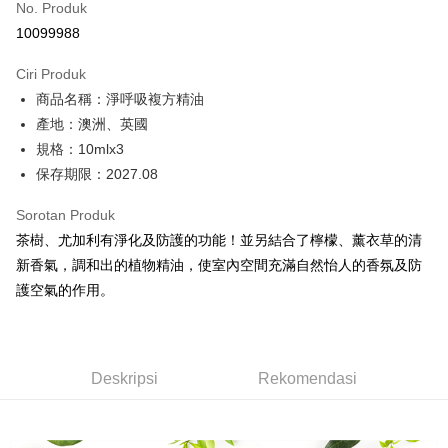
No. Produk
Ansuran Kad Kredit
10099988
3 ansuran pada kadar faedah 0,
NT$690
setiap ansuran
Ciri Produk
21 Bank
6 ansuran pada kadar faedah 0,
NT$345
setiap
Taiwan Cooperative Bank
Bank Komersial Pertama
商品名稱：淨呼吸複方精油
Hua Nan Commercial
Chang Hwa Commercial
ansuran
21 Bank
Bank
Bank
產地：澳洲、英國
Taiwan Cooperative Bank
Bank Komersial Pertama
Pengambilan di Kedai Serbaneka
The Shanghai
Bank Komersial Taipei
規格：10mlx3
Hua Nan Commercial Bank
Chang Hwa Commercial Bank
Commercial & Savings
Fubon
保存期限：2027.08
LINE Pay
The Shanghai Commercial &
Bank Komersial Taipei Fubon
Bank
Savings Bank
Bank Cathay United
Mega International
Apple Pay
Sorotan Produk
Bank Cathay United
Mega International Commercial
Commercial Bank
茶樹、尤加利有淨化及防護的功能！並另結合了檸檬、薰衣草的清
Bank
Taiwan Business Bank
Taichung Commercial
JKOPAY
Taiwan Business Bank
Taichung Commercial Bank
新香氣，調和出的植物精油，使室內空間充滿自然怡人的香氛及防
Bank
HSBC Bank (Taiwan) Limited
Hwatai Bank
Easy Wallet
護空氣的作用。
HSBC Bank (Taiwan)
Hwatai Bank
Union Bank of Taiwan
Far Eastern International Bank
Limited
Yuanta Commercial Bank
Bank SinoPac
Google Pay
Union Bank of Taiwan
Far Eastern International
Bank Komersial E.SUN
DBS Bank
Bank
Plus PAY
Bank Antarabangsa Taishin
Bank CTBC
Yuanta Commercial Bank
Bank SinoPac
Deskripsi
Rekomendasi
Syarikat Kad Kredit Rakuten
Bank Komersial E.SUN
DBS Bank
Pemindahan ATM
Taiwan
Bank Antarabangsa
Bank CTBC
Taishin
Pilihan Penghantaran