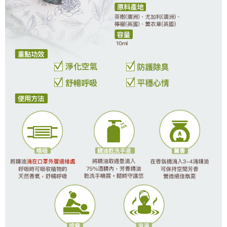
離島宅配
NT$120/pesanan | Penghantaran percuma untuk pesanan
NT$2,000 atau lebih
海外國家/配送
Kadar Penghantaran