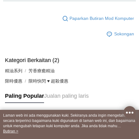
Paparkan Butiran Mod Komputer
Sokongan
Kategori Berkaitan (2)
精油系列
芳香療癒精油
限時優惠
限時快閃 ♥ 超殺優惠
Paling Popular
Jualan paling laris
Laman web ini ada menggunakan kuki. Sekiranya anda ingin mengetahui
Tag Popular
secara terperinci bagaimana kuki digunakan di laman web ini, dan bagaimana
untuk mengubah tetapan kuki komputer anda. Jika anda tidak mahu
menggunakan kuki di komputer anda, sila rujuk penerangan mengenai kuki.
Butiran >
Dasar Privasi
Laman web ini ada menggunakan kuki. Sekiranya anda ingin