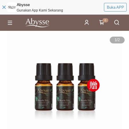
Abysse
Buka APP
Gunakan App Kami Sekarang
0
1
/
2