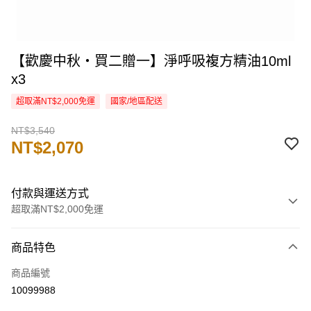
【歡慶中秋・買二贈一】淨呼吸複方精油10ml
x3
超取滿NT$2,000免運
國家/地區配送
NT$3,540
NT$2,070
付款與運送方式
超取滿NT$2,000免運
付款方式
商品特色
信用卡一次付款
商品編號
信用卡分期付款
10099988
3 期 0 利率 每期
NT$690
21家銀行