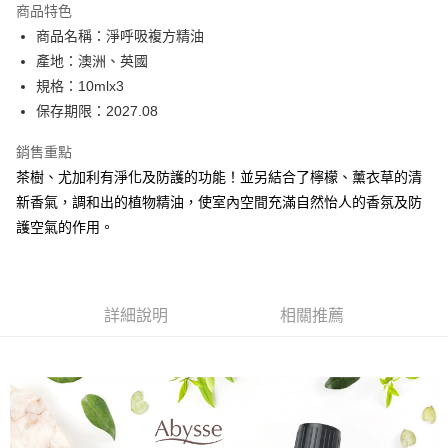
商品特色
6 期 0 利率 每期
NT$345
21家銀行
合作金庫商業銀行
第一商業銀行
商品名稱：淨呼吸複方精油
華南商業銀行
彰化商業銀行
合作金庫商業銀行
第一商業銀行
超商取貨付款
產地：澳洲、英國
上海商業儲蓄銀行
台北富邦商業銀行
華南商業銀行
彰化商業銀行
國泰世華商業銀行
兆豐國際商業銀行
規格：10mlx3
LINE Pay
上海商業儲蓄銀行
台北富邦商業銀行
臺灣中小企業銀行
台中商業銀行
保存期限：2027.08
國泰世華商業銀行
兆豐國際商業銀行
匯豐（台灣）商業銀行
華泰商業銀行
Apple Pay
臺灣中小企業銀行
台中商業銀行
聯邦商業銀行
遠東國際商業銀行
銷售重點
匯豐（台灣）商業銀行
華泰商業銀行
街口支付
元大商業銀行
永豐商業銀行
茶樹、尤加利有淨化及防護的功能！並另結合了檸檬、薰衣草的清
聯邦商業銀行
遠東國際商業銀行
玉山商業銀行
星展（台灣）商業銀行
元大商業銀行
永豐商業銀行
新香氣，調和出的植物精油，使室內空間充滿自然怡人的香氛及防
悠遊付
台新國際商業銀行
中國信託商業銀行
玉山商業銀行
星展（台灣）商業銀行
護空氣的作用。
台灣樂天信用卡公司
台新國際商業銀行
中國信託商業銀行
Google Pay
台灣樂天信用卡公司
全盈+PAY
ATM付款
詳細說明
相關推薦
運送方式
全家取貨付款
每筆NT$80，滿NT$2,000(含以上)免運費