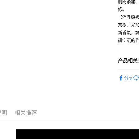
肌肉緊繃
條。
【淨呼吸
茶樹、尤
新香氣，
護空氣的
产品相关分
精油系列
分享
说明
相关推荐