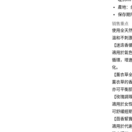
华南商
產地：
合作金
LINE Pay
上海商
华南商
保存期
国泰世
Apple Pay
上海商
销售重点
台湾中
国泰世
汇丰（
使用全天
街口支付
台湾中
联邦商
溫和不刺
汇丰（
悠遊付
元大商
联邦商
【迷迭香
玉山商
元大商
Google Pa
適用於氣
台新国
玉山商
循環，增
台湾乐
台新国
Plus PAY
化。
台湾乐
ATM付款
【薰衣草
薰衣草的
亦可平衡
运送方式
【玫瑰調
適用於女
新竹貨運
可舒緩經
每笔NT$8
【茴香緊
離島宅配
適用於代
每笔NT$1