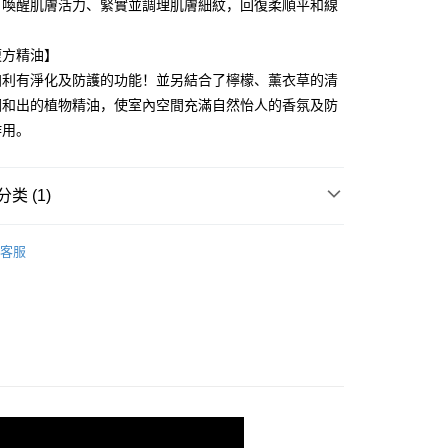
、喚醒肌膚活力、緊實並調理肌膚細紋，回復柔順平和線
複方精油】
加利有淨化及防護的功能！並另結合了檸檬、薰衣草的清
調和出的植物精油，使室內空間充滿自然怡人的香氛及防
作用。
类 (1)
身體按摩精油
客服