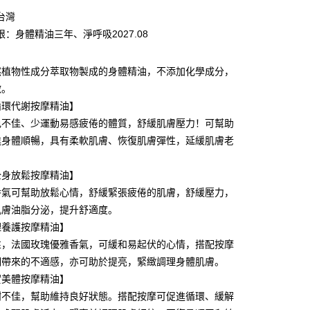
业银行
彰化商业银行
台灣
库商业银行
第一商业银行
业储蓄银行
台北富邦商业银行
业银行
彰化商业银行
限：身體精油三年、淨呼吸2027.08
华商业银行
兆丰国际商业银行
业储蓄银行
台北富邦商业银行
小企业银行
台中商业银行
华商业银行
兆丰国际商业银行
台湾）商业银行
华泰商业银行
然植物性成分萃取物製成的身體精油，不添加化學成分，
小企业银行
台中商业银行
业银行
远东国际商业银行
激。
台湾）商业银行
华泰商业银行
业银行
永丰商业银行
业银行
远东国际商业银行
循環代謝按摩精油】
业银行
星展（台湾）商业银行
业银行
永丰商业银行
y
色不佳、少運動易感疲倦的體質，舒緩肌膚壓力！可幫助
际商业银行
中国信托商业银行
业银行
星展（台湾）商业银行
進身體順暢，具有柔軟肌膚、恢復肌膚彈性，延緩肌膚老
天信用卡公司
际商业银行
中国信托商业银行
天信用卡公司
全身放鬆按摩精油】
香氣可幫助放鬆心情，舒緩緊張疲倦的肌膚，舒緩壓力，
肌膚油脂分泌，提升舒適度。
理養護按摩精油】
性，法國玫瑰優雅香氣，可緩和易起伏的心情，搭配按摩
期帶來的不適感，亦可助於提亮，緊緻調理身體肌膚。
0，满NT$2,000(含以上)免运费
實美體按摩精油】
謝不佳，幫助維持良好狀態。搭配按摩可促進循環、緩解
20，满NT$2,000(含以上)免运费