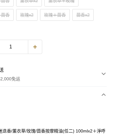
＋茴香
薰衣草x2
薰衣草＋玫瑰
＋茴香
玫瑰x2
玫瑰＋茴香
茴香x2
送
2,000免运
次付款
期付款
利率，每期
NT$1,053
21家银行
迭香/薰衣草/玫瑰/茴香按摩精油(任二) 100mlx2＋淨呼
利率，每期
NT$526
21家银行
库商业银行
第一商业银行