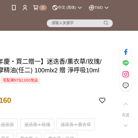
0
中文 (简体)
TWD
年慶・買二贈一】迷迭香/薰衣草/玫瑰/
精油(任二) 100mlx2 贈 淨呼吸10ml
宅配满NT$2,000免运
160
先逛
＋迷迭香
迷迭香＋玫瑰
迷迭香＋薰衣草