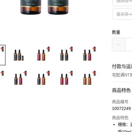
迷迭香
薰衣草
数量
付款与运
宅配满NT$
付款方式
商品特色
信用卡一
商品编号
10072249
信用卡分
商品特色
3期 0
規格：迷
6期 0
合作金
吸10ml