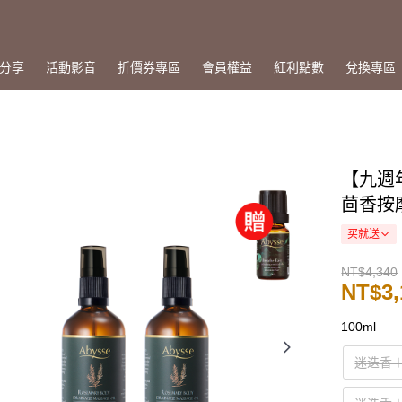
分享
活動影音
折價券專區
會員權益
紅利點數
兌換專區
【九週
茴香按摩
买就送
NT$4,340
NT$3,
100ml
迷迭香