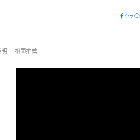
街口支付
元大商
聯邦商
玉山商
元大商
悠遊付
台新國
分享
玉山商
台灣樂
台新國
Google Pa
台灣樂
全盈+PAY
ATM付款
說明
相關推薦
運送方式
全家取貨
每筆NT$8
付款後全
每筆NT$8
7-11取貨
每筆NT$8
付款後7-1