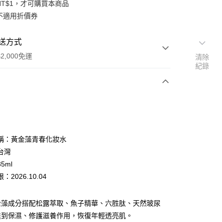
NT$1，才可購買本商品
不適用折價券
送方式
2,000免運
清除
紀錄
次付款
期付款
0 利率 每期
NT$193
21家銀行
稱：黃金藻青春化妝水
0 利率 每期
NT$96
21家銀行
庫商業銀行
第一商業銀行
台灣
業銀行
彰化商業銀行
5ml
庫商業銀行
第一商業銀行
付款
業儲蓄銀行
台北富邦商業銀行
業銀行
彰化商業銀行
2026.10.04
華商業銀行
兆豐國際商業銀行
業儲蓄銀行
台北富邦商業銀行
小企業銀行
台中商業銀行
華商業銀行
兆豐國際商業銀行
台灣）商業銀行
華泰商業銀行
金藻成分搭配松露萃取、魚子精華、六胜肽、天然玻尿
小企業銀行
台中商業銀行
業銀行
遠東國際商業銀行
達到保濕、修護滋養作用，恢復年輕透亮肌。
台灣）商業銀行
華泰商業銀行