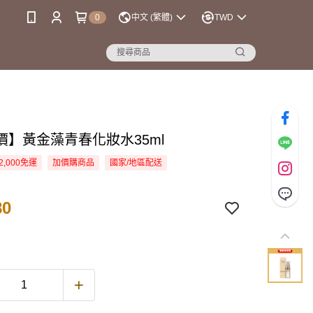
0
中文 (繁體)
TWD
價】黃金藻青春化妝水35ml
2,000免運
加價購商品
國家/地區配送
80