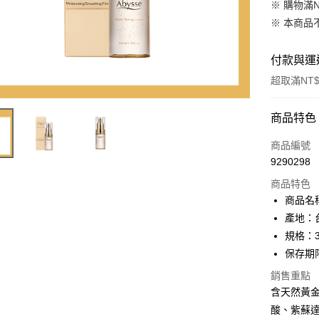
※ 購物滿
※ 本商品
付款與運
超取滿NT$
付款方式
商品特色
信用卡一
商品編號
9290298
信用卡分
商品特色
3 期 
商品名
6 期 
合作金
產地：
華南商
規格：3
合作金
超商取貨
上海商
華南商
保存期限：
國泰世
LINE Pay
上海商
銷售重點
臺灣中
國泰世
匯豐（
含天然黃
Apple Pay
臺灣中
聯邦商
酸、紫蘇
匯豐（