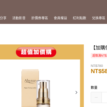
分享
活動影音
折價券專區
會員權益
紅利點數
兌換專區
【加購
超取滿NT$
NT$780
NT$5
數量