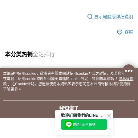
显示电脑版详细说明
客服
本分类热销
全站排行
本網站中使用cookie，欲查詢有關本網站使用cookie方式之詳情，及若您不希望
热门标签
在電腦上使用cookie時應如何變更電腦的cookie設定，請參閱本網站「
隱私權條
款
」之Cookie聲明。您繼續使用本網站即表示您同意本公司得按本網站使用條款
之Cookie聲明使用cookie。
了解更多 >
我知道了
歡迎訂閱我們的LINE 官方帳號
連結 LINE 帳號