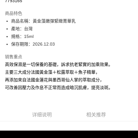
7793165
3期 0利率，每期
NT$230
21家银行
商品特色
6期 0利率，每期
NT$115
21家银行
合作金库商业银行
第一商业银行
商品名稱：黃金藻嫩彈緊緻菁華乳
华南商业银行
彰化商业银行
合作金库商业银行
第一商业银行
超商取货付款
產地：台灣
上海商业储蓄银行
台北富邦商业银行
华南商业银行
彰化商业银行
国泰世华商业银行
兆丰国际商业银行
規格：15ml
LINE Pay
上海商业储蓄银行
台北富邦商业银行
台湾中小企业银行
台中商业银行
保存期限：2026.12.03
国泰世华商业银行
兆丰国际商业银行
汇丰（台湾）商业银行
华泰商业银行
Apple Pay
台湾中小企业银行
台中商业银行
联邦商业银行
远东国际商业银行
销售重点
汇丰（台湾）商业银行
华泰商业银行
街口支付
元大商业银行
永丰商业银行
高效保濕是一切保養的基礎，訴求抗老緊實的加乘效果。
联邦商业银行
远东国际商业银行
玉山商业银行
星展（台湾）商业银行
元大商业银行
永丰商业银行
主要三大成分法國黃金藻＋松露萃取＋魚子精華，
悠遊付
台新国际商业银行
中国信托商业银行
玉山商业银行
星展（台湾）商业银行
再添加來自法國金蓮花與墨西哥仙人掌的萃取成分，
台湾乐天信用卡公司
台新国际商业银行
中国信托商业银行
Google Pay
可改善因壓力及作息不正常而造成暗沉肌膚，提亮淡斑。
台湾乐天信用卡公司
Plus PAY
ATM付款
详细说明
相关推荐
运送方式
全家取貨付款