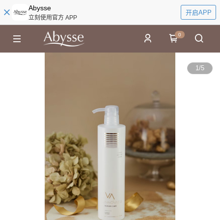
Abysse
开启APP
立刻使用官方 APP
0
1
/
5