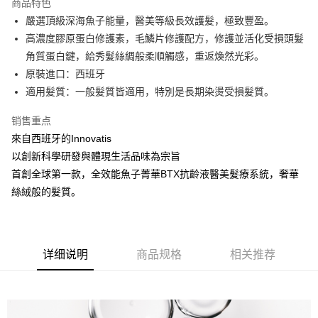
商品特色
6期 0利率，每期
NT$613
21家银行
合作金库商业银行
第一商业银行
嚴選頂級深海魚子能量，醫美等級長效護髮，極致豐盈。
华南商业银行
彰化商业银行
合作金库商业银行
第一商业银行
超商取货付款
高濃度膠原蛋白修護素，毛鱗片修護配方，修護並活化受損頭髮
上海商业储蓄银行
台北富邦商业银行
华南商业银行
彰化商业银行
国泰世华商业银行
兆丰国际商业银行
角質蛋白鍵，給秀髮絲綢般柔順觸感，重返煥然光彩。
LINE Pay
上海商业储蓄银行
台北富邦商业银行
台湾中小企业银行
台中商业银行
原裝進口：西班牙
国泰世华商业银行
兆丰国际商业银行
汇丰（台湾）商业银行
华泰商业银行
Apple Pay
台湾中小企业银行
台中商业银行
適⽤髮質：⼀般髮質皆適⽤，特別是長期染燙受損髮質。
联邦商业银行
远东国际商业银行
汇丰（台湾）商业银行
华泰商业银行
街口支付
元大商业银行
永丰商业银行
销售重点
联邦商业银行
远东国际商业银行
玉山商业银行
星展（台湾）商业银行
元大商业银行
永丰商业银行
來自西班牙的Innovatis
悠遊付
台新国际商业银行
中国信托商业银行
玉山商业银行
星展（台湾）商业银行
以創新科學研發與體現生活品味為宗旨
台湾乐天信用卡公司
台新国际商业银行
中国信托商业银行
Google Pay
首創全球第一款，全效能魚子菁華BTX抗齡液醫美髮療系統，奢華
台湾乐天信用卡公司
絲絨般的髮質。
Plus PAY
ATM付款
运送方式
详细说明
商品规格
相关推荐
全家取貨付款
每笔NT$80，满NT$2,000(含以上)免运费