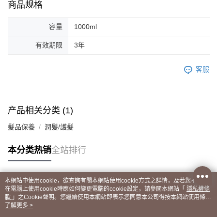
商品规格
容量
1000ml
有效期限
3年
客服
产品相关分类 (1)
髮品保養
潤髮/護髮
本分类热销
全站排行
本網站中使用cookie，欲查詢有關本網站使用cookie方式之詳情，及若您不希望
热门标签
在電腦上使用cookie時應如何變更電腦的cookie設定，請參閱本網站「
隱私權條
款
」之Cookie聲明。您繼續使用本網站即表示您同意本公司得按本網站使用條款
之Cookie聲明使用cookie。
了解更多 >