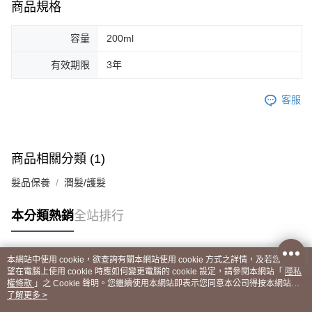
商品規格
容量
200ml
有效期限
3年
客服
商品相關分類 (1)
髮品保養
潤髮/護髮
本分類熱銷
全站排行
本網站中使用 cookie，欲查詢有關本網站使用 cookie 方式之詳情，及若您不希
熱門標籤
望在電腦上使用 cookie 時應如何變更電腦的 cookie 設定，請參閱本網站「
隱私
權條款
」之 Cookie 聲明。您繼續使用本網站即表示您同意本公司得按本網站使
用條款之 Cookie 聲明使用 cookie。
了解更多 >