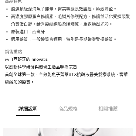
商品特色
6 期 0 利率 每期
NT$266
21家銀行
合作金庫商業銀行
第一商業銀行
嚴選頂級深海魚子能量，醫美等級長效護髮，極致豐盈。
華南商業銀行
彰化商業銀行
合作金庫商業銀行
第一商業銀行
超商取貨付款
高濃度膠原蛋白修護素，毛鱗片修護配方，修護並活化受損頭髮
上海商業儲蓄銀行
台北富邦商業銀行
華南商業銀行
彰化商業銀行
國泰世華商業銀行
兆豐國際商業銀行
角質蛋白鍵，給秀髮絲綢般柔順觸感，重返煥然光彩。
LINE Pay
上海商業儲蓄銀行
台北富邦商業銀行
臺灣中小企業銀行
台中商業銀行
原裝進口：西班牙
國泰世華商業銀行
兆豐國際商業銀行
匯豐（台灣）商業銀行
華泰商業銀行
Apple Pay
臺灣中小企業銀行
台中商業銀行
適⽤髮質：⼀般髮質皆適⽤，特別是長期染燙受損髮質。
聯邦商業銀行
遠東國際商業銀行
匯豐（台灣）商業銀行
華泰商業銀行
街口支付
元大商業銀行
永豐商業銀行
銷售重點
聯邦商業銀行
遠東國際商業銀行
玉山商業銀行
星展（台灣）商業銀行
元大商業銀行
永豐商業銀行
來自西班牙的Innovatis
悠遊付
台新國際商業銀行
中國信託商業銀行
玉山商業銀行
星展（台灣）商業銀行
以創新科學研發與體現生活品味為宗旨
台灣樂天信用卡公司
台新國際商業銀行
中國信託商業銀行
Google Pay
首創全球第一款，全效能魚子菁華BTX抗齡液醫美髮療系統，奢華
台灣樂天信用卡公司
絲絨般的髮質。
全盈+PAY
ATM付款
運送方式
詳細說明
商品規格
相關推薦
全家取貨付款
每筆NT$80，滿NT$2,000(含以上)免運費