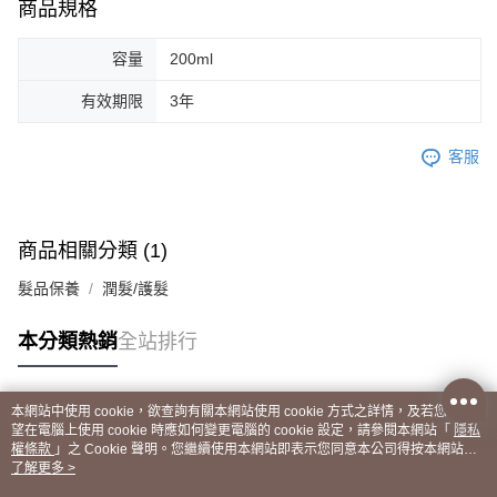
商品規格
容量
200ml
有效期限
3年
客服
商品相關分類 (1)
髮品保養
潤髮/護髮
本分類熱銷
全站排行
本網站中使用 cookie，欲查詢有關本網站使用 cookie 方式之詳情，及若您不希
熱門標籤
望在電腦上使用 cookie 時應如何變更電腦的 cookie 設定，請參閱本網站「
隱私
權條款
」之 Cookie 聲明。您繼續使用本網站即表示您同意本公司得按本網站使
用條款之 Cookie 聲明使用 cookie。
了解更多 >