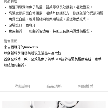
商品特色
6 期 0 利率 每期
NT$266
21家銀行
合作金庫商業銀行
第一商業銀行
嚴選頂級深海魚子能量，醫美等級長效護髮，極致豐盈。
華南商業銀行
彰化商業銀行
合作金庫商業銀行
第一商業銀行
超商取貨付款
高濃度膠原蛋白修護素，毛鱗片修護配方，修護並活化受損頭髮
上海商業儲蓄銀行
台北富邦商業銀行
華南商業銀行
彰化商業銀行
國泰世華商業銀行
兆豐國際商業銀行
角質蛋白鍵，給秀髮絲綢般柔順觸感，重返煥然光彩。
LINE Pay
上海商業儲蓄銀行
台北富邦商業銀行
臺灣中小企業銀行
台中商業銀行
原裝進口：西班牙
國泰世華商業銀行
兆豐國際商業銀行
匯豐（台灣）商業銀行
華泰商業銀行
Apple Pay
臺灣中小企業銀行
台中商業銀行
適⽤髮質：⼀般髮質皆適⽤，特別是長期染燙受損髮質。
聯邦商業銀行
遠東國際商業銀行
匯豐（台灣）商業銀行
華泰商業銀行
街口支付
元大商業銀行
永豐商業銀行
銷售重點
聯邦商業銀行
遠東國際商業銀行
玉山商業銀行
星展（台灣）商業銀行
元大商業銀行
永豐商業銀行
來自西班牙的Innovatis
悠遊付
台新國際商業銀行
中國信託商業銀行
玉山商業銀行
星展（台灣）商業銀行
以創新科學研發與體現生活品味為宗旨
台灣樂天信用卡公司
台新國際商業銀行
中國信託商業銀行
Google Pay
首創全球第一款，全效能魚子菁華BTX抗齡液醫美髮療系統，奢華
台灣樂天信用卡公司
絲絨般的髮質。
全盈+PAY
ATM付款
運送方式
詳細說明
商品規格
相關推薦
全家取貨付款
每筆NT$80，滿NT$2,000(含以上)免運費