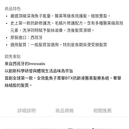
3 期 0 利率 每期
NT$1,326
21家銀行
商品特色
6 期 0 利率 每期
NT$663
21家銀行
合作金庫商業銀行
第一商業銀行
嚴選頂級深海魚子能量，醫美等級長效護髮，極致豐盈。
華南商業銀行
彰化商業銀行
合作金庫商業銀行
第一商業銀行
超商取貨付款
史上第一款抗齡修護洗，毛鱗片修護配方，含有多種醫美級高效
上海商業儲蓄銀行
台北富邦商業銀行
華南商業銀行
彰化商業銀行
國泰世華商業銀行
兆豐國際商業銀行
元素，洗淨同時賦予髮絲滋養，洗後髮質滑順。
LINE Pay
上海商業儲蓄銀行
台北富邦商業銀行
臺灣中小企業銀行
台中商業銀行
原裝進口：西班牙
國泰世華商業銀行
兆豐國際商業銀行
匯豐（台灣）商業銀行
華泰商業銀行
Apple Pay
臺灣中小企業銀行
台中商業銀行
適⽤髮質：⼀般髮質皆適⽤，特別是長期染燙受損髮質
聯邦商業銀行
遠東國際商業銀行
匯豐（台灣）商業銀行
華泰商業銀行
街口支付
元大商業銀行
永豐商業銀行
銷售重點
聯邦商業銀行
遠東國際商業銀行
玉山商業銀行
星展（台灣）商業銀行
元大商業銀行
永豐商業銀行
來自西班牙的Innovatis
悠遊付
台新國際商業銀行
中國信託商業銀行
玉山商業銀行
星展（台灣）商業銀行
以創新科學研發與體現生活品味為宗旨
台灣樂天信用卡公司
台新國際商業銀行
中國信託商業銀行
Google Pay
首創全球第一款，全效能魚子菁華BTX抗齡液醫美髮療系統，奢華
台灣樂天信用卡公司
絲絨般的髮質。
全盈+PAY
ATM付款
運送方式
詳細說明
商品規格
相關推薦
全家取貨付款
每筆NT$80，滿NT$2,000(含以上)免運費