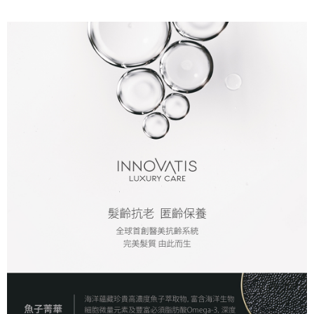
全家取貨付款
Rakuten Taiwan
NT$80/pesanan | Penghantaran percuma untuk pesanan
NT$2,000 atau lebih
付款後全家取貨
NT$80/pesanan | Penghantaran percuma untuk pesanan
NT$2,000 atau lebih
7-11取貨付款
NT$80/pesanan | Penghantaran percuma untuk pesanan
NT$2,000 atau lebih
付款後7-11取貨
NT$80/pesanan | Penghantaran percuma untuk pesanan
NT$2,000 atau lebih
新竹貨運
NT$80/pesanan | Penghantaran percuma untuk pesanan
NT$2,000 atau lebih