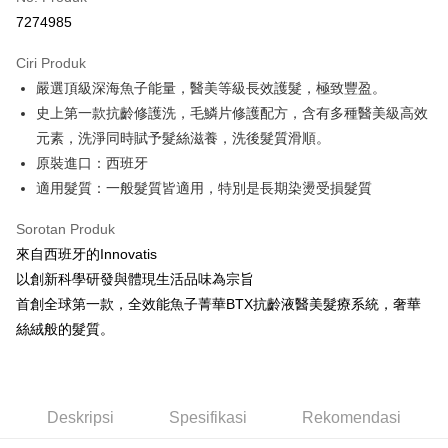
Ansuran Kad Kredit
7274985
3 ansuran pada kadar faedah 0,
NT$1,326
setiap ansuran
Ciri Produk
21 Bank
6 ansuran pada kadar faedah 0,
NT$663
setiap
Taiwan Cooperative Bank
Bank Komersial Pertama
嚴選頂級深海魚子能量，醫美等級長效護髮，極致豐盈。
Hua Nan Commercial
Chang Hwa Commercial
ansuran
21 Bank
Bank
Bank
史上第一款抗齡修護洗，毛鱗片修護配方，含有多種醫美級高效
Taiwan Cooperative Bank
Bank Komersial Pertama
Pengambilan di Kedai Serbaneka
The Shanghai
Bank Komersial Taipei
元素，洗淨同時賦予髮絲滋養，洗後髮質滑順。
Hua Nan Commercial Bank
Chang Hwa Commercial Bank
Commercial & Savings
Fubon
原裝進口：西班牙
LINE Pay
The Shanghai Commercial &
Bank Komersial Taipei Fubon
Bank
Savings Bank
適⽤髮質：⼀般髮質皆適⽤，特別是長期染燙受損髮質
Bank Cathay United
Mega International
Apple Pay
Bank Cathay United
Mega International Commercial
Commercial Bank
Sorotan Produk
Bank
Taiwan Business Bank
Taichung Commercial
JKOPAY
Taiwan Business Bank
Taichung Commercial Bank
來自西班牙的Innovatis
Bank
HSBC Bank (Taiwan) Limited
Hwatai Bank
Easy Wallet
以創新科學研發與體現生活品味為宗旨
HSBC Bank (Taiwan)
Hwatai Bank
Union Bank of Taiwan
Far Eastern International Bank
Limited
首創全球第一款，全效能魚子菁華BTX抗齡液醫美髮療系統，奢華
Yuanta Commercial Bank
Bank SinoPac
Google Pay
Union Bank of Taiwan
Far Eastern International
絲絨般的髮質。
Bank Komersial E.SUN
DBS Bank
Bank
Plus PAY
Bank Antarabangsa Taishin
Bank CTBC
Yuanta Commercial Bank
Bank SinoPac
Syarikat Kad Kredit Rakuten
Bank Komersial E.SUN
DBS Bank
Pemindahan ATM
Taiwan
Bank Antarabangsa
Bank CTBC
Deskripsi
Spesifikasi
Rekomendasi
Taishin
Pilihan Penghantaran
Syarikat Kad Kredit