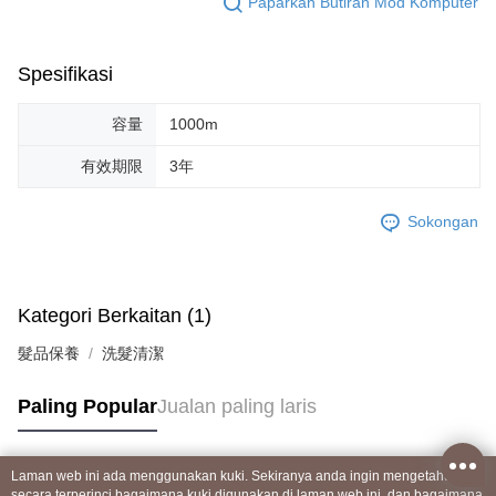
Paparkan Butiran Mod Komputer
Spesifikasi
容量
1000m
有效期限
3年
Sokongan
Kategori Berkaitan (1)
髮品保養
洗髮清潔
Paling Popular
Jualan paling laris
Laman web ini ada menggunakan kuki. Sekiranya anda ingin mengetahui
Tag Popular
secara terperinci bagaimana kuki digunakan di laman web ini, dan bagaimana