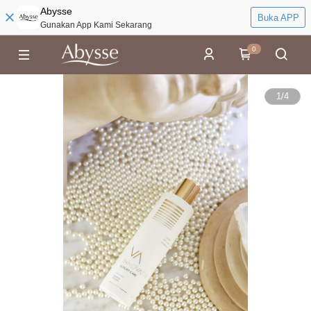
Abysse
Buka APP
Gunakan App Kami Sekarang
0
1
/
4