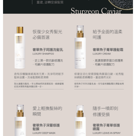
離島宅配
NT$120/pesanan | Penghantaran percuma untuk pesanan
NT$2,000 atau lebih