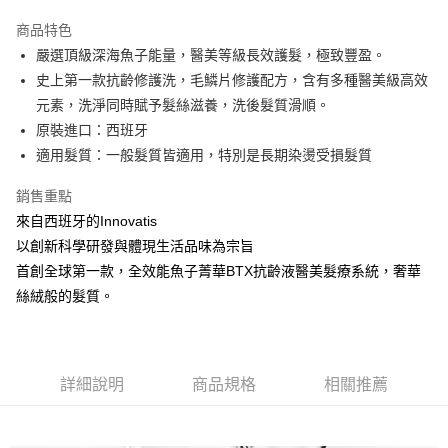
3 期 0 利率 每期
NT$1,326
21家銀行
商品特色
6 期 0 利率 每期
NT$663
21家銀行
合作金庫商業銀行
第一商業銀行
嚴選頂級深海魚子能量，醫美等級長效護髮，極致豐盈。
華南商業銀行
彰化商業銀行
合作金庫商業銀行
第一商業銀行
超商取貨付款
史上第一款抗齡修護洗，毛鱗片修護配方，含有多種醫美級高效
上海商業儲蓄銀行
台北富邦商業銀行
華南商業銀行
彰化商業銀行
國泰世華商業銀行
兆豐國際商業銀行
元素，洗淨同時賦予髮絲滋養，洗後髮質滑順。
LINE Pay
上海商業儲蓄銀行
台北富邦商業銀行
臺灣中小企業銀行
台中商業銀行
原裝進口：西班牙
國泰世華商業銀行
兆豐國際商業銀行
匯豐（台灣）商業銀行
華泰商業銀行
Apple Pay
臺灣中小企業銀行
台中商業銀行
適⽤髮質：⼀般髮質皆適⽤，特別是長期染燙受損髮質
聯邦商業銀行
遠東國際商業銀行
匯豐（台灣）商業銀行
華泰商業銀行
街口支付
元大商業銀行
永豐商業銀行
銷售重點
聯邦商業銀行
遠東國際商業銀行
玉山商業銀行
星展（台灣）商業銀行
元大商業銀行
永豐商業銀行
來自西班牙的Innovatis
悠遊付
台新國際商業銀行
中國信託商業銀行
玉山商業銀行
星展（台灣）商業銀行
以創新科學研發與體現生活品味為宗旨
台灣樂天信用卡公司
台新國際商業銀行
中國信託商業銀行
Google Pay
首創全球第一款，全效能魚子菁華BTX抗齡液醫美髮療系統，奢華
台灣樂天信用卡公司
絲絨般的髮質。
全盈+PAY
ATM付款
運送方式
詳細說明
商品規格
相關推薦
全家取貨付款
每筆NT$80，滿NT$2,000(含以上)免運費