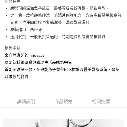
商品特色
6 期 0 利率 每期
NT$230
21家銀行
合作金庫商業銀行
第一商業銀行
嚴選頂級深海魚子能量，醫美等級長效護髮，極致豐盈。
華南商業銀行
彰化商業銀行
合作金庫商業銀行
第一商業銀行
超商取貨付款
史上第一款抗齡修護洗，毛鱗片修護配方，含有多種醫美級高效
上海商業儲蓄銀行
台北富邦商業銀行
華南商業銀行
彰化商業銀行
國泰世華商業銀行
兆豐國際商業銀行
元素，洗淨同時賦予髮絲滋養，洗後髮質滑順。
LINE Pay
上海商業儲蓄銀行
台北富邦商業銀行
臺灣中小企業銀行
台中商業銀行
原裝進口：西班牙
國泰世華商業銀行
兆豐國際商業銀行
匯豐（台灣）商業銀行
華泰商業銀行
Apple Pay
臺灣中小企業銀行
台中商業銀行
適⽤髮質：⼀般髮質皆適⽤，特別是長期染燙受損髮質
聯邦商業銀行
遠東國際商業銀行
匯豐（台灣）商業銀行
華泰商業銀行
街口支付
元大商業銀行
永豐商業銀行
銷售重點
聯邦商業銀行
遠東國際商業銀行
玉山商業銀行
星展（台灣）商業銀行
元大商業銀行
永豐商業銀行
來自西班牙的Innovatis
悠遊付
台新國際商業銀行
中國信託商業銀行
玉山商業銀行
星展（台灣）商業銀行
以創新科學研發與體現生活品味為宗旨
台灣樂天信用卡公司
台新國際商業銀行
中國信託商業銀行
Google Pay
首創全球第一款，全效能魚子菁華BTX抗齡液醫美髮療系統，奢華
台灣樂天信用卡公司
絲絨般的髮質。
全盈+PAY
ATM付款
運送方式
詳細說明
商品規格
相關推薦
全家取貨付款
每筆NT$80，滿NT$2,000(含以上)免運費