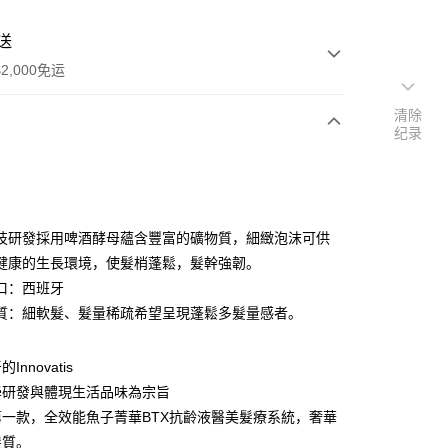
送
2,000免运
清除
纪录
次付款
期付款
利率，每期
NT$500
21家银行
技研發採用啤酒酵母蘊含豐富的礦物質，細緻泡沫可供
利率，每期
NT$250
21家银行
库商业银行
第一商业银行
健康的生長環境，使髮梢蓬鬆，髮幹強韌。
业银行
彰化商业银行
口：西班牙
库商业银行
第一商业银行
付款
业储蓄银行
台北富邦商业银行
业银行
彰化商业银行
質：細軟髮、髮量稀疏希望呈現蓬鬆多髮量感者。
华商业银行
兆丰国际商业银行
业储蓄银行
台北富邦商业银行
小企业银行
台中商业银行
华商业银行
兆丰国际商业银行
台湾）商业银行
华泰商业银行
nnovatis
小企业银行
台中商业银行
业银行
远东国际商业银行
學研發與體現生活品味為宗旨
台湾）商业银行
华泰商业银行
业银行
永丰商业银行
业银行
远东国际商业银行
一款，全效能魚子菁華BTX抗齡液醫美髮療系統，奢華
业银行
星展（台湾）商业银行
业银行
永丰商业银行
髮質。