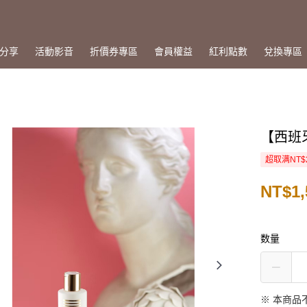
分享
活動影音
折價券專區
會員權益
紅利點數
兌換專區
【西班牙
超取满NT$
NT$1,
数量
※ 本商品