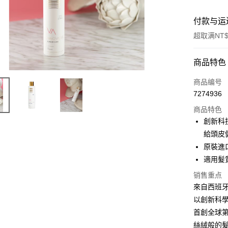
付款与运
超取满NT$
付款方式
商品特色
信用卡一
商品编号
7274936
信用卡分
商品特色
3期 0
創新科
6期 0
合作金
給頭皮
华南商
原裝進
合作金
超商取货
上海商
华南商
適⽤髮
国泰世
LINE Pay
上海商
销售重点
台湾中
国泰世
汇丰（
來自西班牙的I
Apple Pay
台湾中
联邦商
以創新科
汇丰（
街口支付
元大商
联邦商
首創全球第
玉山商
元大商
悠遊付
絲絨般的