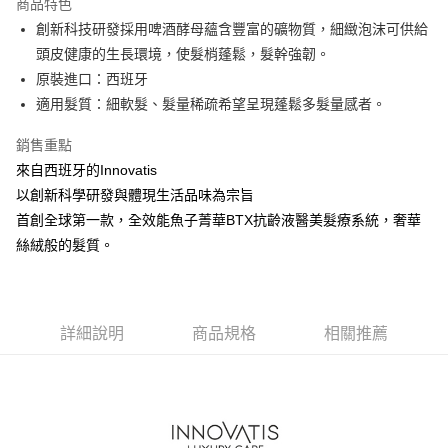
商品特色
6 期 0 利率 每期
NT$250
21家銀行
合作金庫商業銀行
第一商業銀行
創新科技研發採用啤酒酵母蘊含豐富的礦物質，細緻泡沫可供給
華南商業銀行
彰化商業銀行
合作金庫商業銀行
第一商業銀行
超商取貨付款
頭皮健康的生長環境，使髮梢蓬鬆，髮幹強韌。
上海商業儲蓄銀行
台北富邦商業銀行
華南商業銀行
彰化商業銀行
國泰世華商業銀行
兆豐國際商業銀行
原裝進口：西班牙
LINE Pay
上海商業儲蓄銀行
台北富邦商業銀行
臺灣中小企業銀行
台中商業銀行
適⽤髮質：細軟髮、髮量稀疏希望呈現蓬鬆多髮量感者。
國泰世華商業銀行
兆豐國際商業銀行
匯豐（台灣）商業銀行
華泰商業銀行
Apple Pay
臺灣中小企業銀行
台中商業銀行
聯邦商業銀行
遠東國際商業銀行
銷售重點
匯豐（台灣）商業銀行
華泰商業銀行
街口支付
元大商業銀行
永豐商業銀行
來自西班牙的Innovatis
聯邦商業銀行
遠東國際商業銀行
玉山商業銀行
星展（台灣）商業銀行
元大商業銀行
永豐商業銀行
以創新科學研發與體現生活品味為宗旨
悠遊付
台新國際商業銀行
中國信託商業銀行
玉山商業銀行
星展（台灣）商業銀行
首創全球第一款，全效能魚子菁華BTX抗齡液醫美髮療系統，奢華
台灣樂天信用卡公司
台新國際商業銀行
中國信託商業銀行
Google Pay
絲絨般的髮質。
台灣樂天信用卡公司
全盈+PAY
ATM付款
詳細說明
商品規格
相關推薦
運送方式
全家取貨付款
每筆NT$80，滿NT$2,000(含以上)免運費