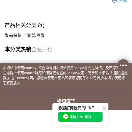
客服
产品相关分类 (1)
髮品保養
潤髮/護髮
本分类热销
全站排行
本網站中使用cookie，欲查詢有關本網站使用cookie方式之詳情，及若您不希望
热门标签
在電腦上使用cookie時應如何變更電腦的cookie設定，請參閱本網站「
隱私權條
款
」之Cookie聲明。您繼續使用本網站即表示您同意本公司得按本網站使用條款
之Cookie聲明使用cookie。
了解更多 >
我知道了
歡迎訂閱我們的LINE 官方帳號
連結 LINE 帳號