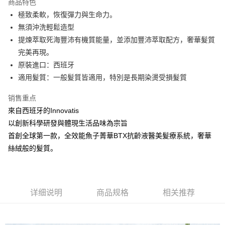
商品特色
6期 0利率，每期
NT$330
21家银行
合作金库商业银行
第一商业银行
極致柔軟，恢復彈力與生命力。
华南商业银行
彰化商业银行
合作金库商业银行
第一商业银行
超商取货付款
無須沖洗輕鬆造型
上海商业储蓄银行
台北富邦商业银行
华南商业银行
彰化商业银行
国泰世华商业银行
兆丰国际商业银行
提煉萃取死海豐沛有機質能量，並添加豐沛萃取配方，奢華髮質
LINE Pay
上海商业储蓄银行
台北富邦商业银行
台湾中小企业银行
台中商业银行
完美再現。
国泰世华商业银行
兆丰国际商业银行
汇丰（台湾）商业银行
华泰商业银行
Apple Pay
台湾中小企业银行
台中商业银行
原裝進口：西班牙
联邦商业银行
远东国际商业银行
汇丰（台湾）商业银行
华泰商业银行
適⽤髮質：⼀般髮質皆適⽤，特別是長期染燙受損髮質
街口支付
元大商业银行
永丰商业银行
联邦商业银行
远东国际商业银行
玉山商业银行
星展（台湾）商业银行
元大商业银行
永丰商业银行
销售重点
悠遊付
台新国际商业银行
中国信托商业银行
玉山商业银行
星展（台湾）商业银行
來自西班牙的Innovatis
台湾乐天信用卡公司
台新国际商业银行
中国信托商业银行
Google Pay
以創新科學研發與體現生活品味為宗旨
台湾乐天信用卡公司
首創全球第一款，全效能魚子菁華BTX抗齡液醫美髮療系統，奢華
Plus PAY
絲絨般的髮質。
ATM付款
运送方式
详细说明
商品规格
相关推荐
全家取貨付款
每笔NT$80，满NT$2,000(含以上)免运费