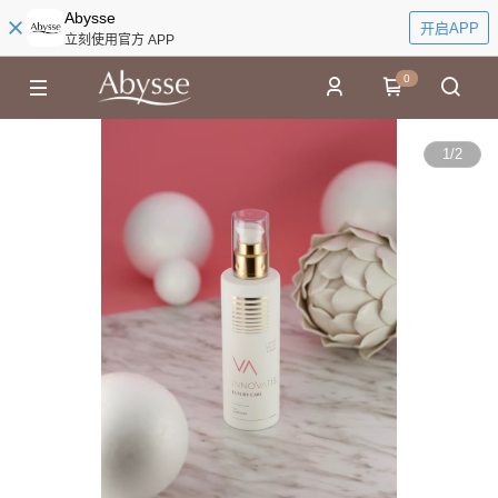
Abysse
开启APP
立刻使用官方 APP
0
1
/
2