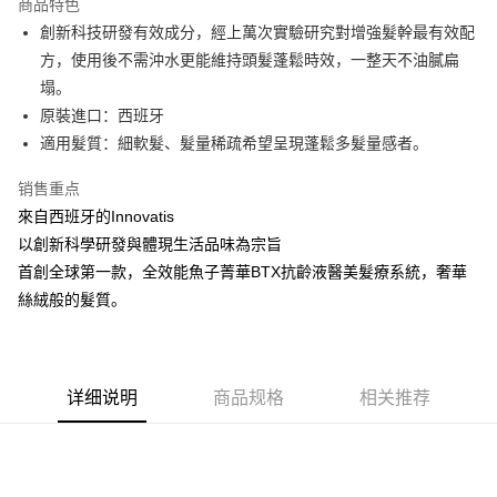
商品特色
6期 0利率，每期
NT$316
21家银行
合作金库商业银行
第一商业银行
創新科技研發有效成分，經上萬次實驗研究對增強髮幹最有效配
华南商业银行
彰化商业银行
合作金库商业银行
第一商业银行
超商取货付款
方，使用後不需沖水更能維持頭髮蓬鬆時效，一整天不油膩扁
上海商业储蓄银行
台北富邦商业银行
华南商业银行
彰化商业银行
国泰世华商业银行
兆丰国际商业银行
塌。
LINE Pay
上海商业储蓄银行
台北富邦商业银行
台湾中小企业银行
台中商业银行
原裝進口：西班牙
国泰世华商业银行
兆丰国际商业银行
汇丰（台湾）商业银行
华泰商业银行
Apple Pay
台湾中小企业银行
台中商业银行
適⽤髮質：細軟髮、髮量稀疏希望呈現蓬鬆多髮量感者。
联邦商业银行
远东国际商业银行
汇丰（台湾）商业银行
华泰商业银行
街口支付
元大商业银行
永丰商业银行
销售重点
联邦商业银行
远东国际商业银行
玉山商业银行
星展（台湾）商业银行
元大商业银行
永丰商业银行
來自西班牙的Innovatis
悠遊付
台新国际商业银行
中国信托商业银行
玉山商业银行
星展（台湾）商业银行
以創新科學研發與體現生活品味為宗旨
台湾乐天信用卡公司
台新国际商业银行
中国信托商业银行
Google Pay
首創全球第一款，全效能魚子菁華BTX抗齡液醫美髮療系統，奢華
台湾乐天信用卡公司
絲絨般的髮質。
Plus PAY
ATM付款
运送方式
详细说明
商品规格
相关推荐
全家取貨付款
每笔NT$80，满NT$2,000(含以上)免运费