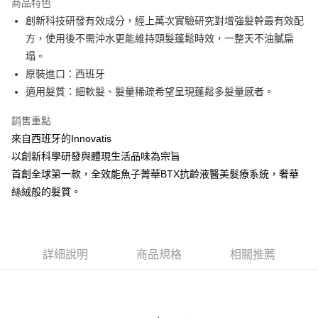
商品特色
6 期 0 利率 每期
NT$316
21家銀行
合作金庫商業銀行
第一商業銀行
創新科技研發有效成分，經上萬次實驗研究對增強髮幹最有效配
華南商業銀行
彰化商業銀行
合作金庫商業銀行
第一商業銀行
超商取貨付款
方，使用後不需沖水更能維持頭髮蓬鬆時效，一整天不油膩扁
上海商業儲蓄銀行
台北富邦商業銀行
華南商業銀行
彰化商業銀行
國泰世華商業銀行
兆豐國際商業銀行
塌。
LINE Pay
上海商業儲蓄銀行
台北富邦商業銀行
臺灣中小企業銀行
台中商業銀行
原裝進口：西班牙
國泰世華商業銀行
兆豐國際商業銀行
匯豐（台灣）商業銀行
華泰商業銀行
Apple Pay
臺灣中小企業銀行
台中商業銀行
適⽤髮質：細軟髮、髮量稀疏希望呈現蓬鬆多髮量感者。
聯邦商業銀行
遠東國際商業銀行
匯豐（台灣）商業銀行
華泰商業銀行
街口支付
元大商業銀行
永豐商業銀行
銷售重點
聯邦商業銀行
遠東國際商業銀行
玉山商業銀行
星展（台灣）商業銀行
元大商業銀行
永豐商業銀行
來自西班牙的Innovatis
悠遊付
台新國際商業銀行
中國信託商業銀行
玉山商業銀行
星展（台灣）商業銀行
以創新科學研發與體現生活品味為宗旨
台灣樂天信用卡公司
台新國際商業銀行
中國信託商業銀行
Google Pay
首創全球第一款，全效能魚子菁華BTX抗齡液醫美髮療系統，奢華
台灣樂天信用卡公司
絲絨般的髮質。
全盈+PAY
ATM付款
運送方式
詳細說明
商品規格
相關推薦
全家取貨付款
每筆NT$80，滿NT$2,000(含以上)免運費