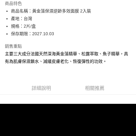
商品特色
6 期 0 利率 每期
NT$86
21家銀行
合作金庫商業銀行
第一商業銀行
商品名稱：黃金藻保濕逆齡多效面膜 2入裝
華南商業銀行
彰化商業銀行
合作金庫商業銀行
第一商業銀行
超商取貨付款
產地：台灣
上海商業儲蓄銀行
台北富邦商業銀行
華南商業銀行
彰化商業銀行
國泰世華商業銀行
兆豐國際商業銀行
規格：2片/盒
LINE Pay
上海商業儲蓄銀行
台北富邦商業銀行
臺灣中小企業銀行
台中商業銀行
保存期限：2027.10.03
國泰世華商業銀行
兆豐國際商業銀行
匯豐（台灣）商業銀行
華泰商業銀行
Apple Pay
臺灣中小企業銀行
台中商業銀行
聯邦商業銀行
遠東國際商業銀行
銷售重點
匯豐（台灣）商業銀行
華泰商業銀行
街口支付
元大商業銀行
永豐商業銀行
主要三大成分法國天然深海黃金藻精華、松露萃取、魚子精華，具
聯邦商業銀行
遠東國際商業銀行
玉山商業銀行
星展（台灣）商業銀行
元大商業銀行
永豐商業銀行
有為肌膚保濕鎖水、減緩皮膚老化、恢復彈性的功效。
悠遊付
台新國際商業銀行
中國信託商業銀行
玉山商業銀行
星展（台灣）商業銀行
台灣樂天信用卡公司
台新國際商業銀行
中國信託商業銀行
Google Pay
台灣樂天信用卡公司
全盈+PAY
詳細說明
相關推薦
ATM付款
運送方式
全家取貨付款
每筆NT$80，滿NT$2,000(含以上)免運費