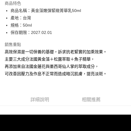
商品特色
6 期 0 利率 每期
NT$433
21家銀行
合作金庫商業銀行
第一商業銀行
商品名稱：黃金藻嫩彈緊緻菁華乳50ml
華南商業銀行
彰化商業銀行
合作金庫商業銀行
第一商業銀行
超商取貨付款
產地：台灣
上海商業儲蓄銀行
台北富邦商業銀行
華南商業銀行
彰化商業銀行
國泰世華商業銀行
兆豐國際商業銀行
規格：50ml
LINE Pay
上海商業儲蓄銀行
台北富邦商業銀行
臺灣中小企業銀行
台中商業銀行
保存期限：2027.02.01
國泰世華商業銀行
兆豐國際商業銀行
匯豐（台灣）商業銀行
華泰商業銀行
Apple Pay
臺灣中小企業銀行
台中商業銀行
聯邦商業銀行
遠東國際商業銀行
銷售重點
匯豐（台灣）商業銀行
華泰商業銀行
街口支付
元大商業銀行
永豐商業銀行
高效保濕是一切保養的基礎，訴求抗老緊實的加乘效果。
聯邦商業銀行
遠東國際商業銀行
玉山商業銀行
星展（台灣）商業銀行
元大商業銀行
永豐商業銀行
主要三大成分法國黃金藻＋松露萃取＋魚子精華，
悠遊付
台新國際商業銀行
中國信託商業銀行
玉山商業銀行
星展（台灣）商業銀行
再添加來自法國金蓮花與墨西哥仙人掌的萃取成分，
台灣樂天信用卡公司
台新國際商業銀行
中國信託商業銀行
Google Pay
可改善因壓力及作息不正常而造成暗沉肌膚，提亮淡斑。
台灣樂天信用卡公司
全盈+PAY
ATM付款
詳細說明
相關推薦
運送方式
全家取貨付款
每筆NT$80，滿NT$2,000(含以上)免運費