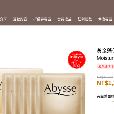
分享
活動影音
折價券專區
會員權益
紅利點數
兌換專區
黃金藻保
Moistur
超取滿NT$
NT$1,280
NT$1,
黃金藻面