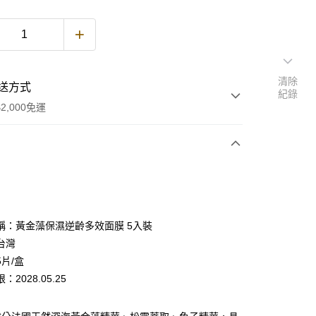
清除
送方式
紀錄
2,000免運
次付款
期付款
0 利率 每期
NT$400
21家銀行
稱：黃金藻保濕逆齡多效面膜 5入裝
0 利率 每期
NT$200
21家銀行
庫商業銀行
第一商業銀行
台灣
業銀行
彰化商業銀行
片/盒
庫商業銀行
第一商業銀行
付款
業儲蓄銀行
台北富邦商業銀行
業銀行
彰化商業銀行
2028.05.25
華商業銀行
兆豐國際商業銀行
業儲蓄銀行
台北富邦商業銀行
小企業銀行
台中商業銀行
華商業銀行
兆豐國際商業銀行
台灣）商業銀行
華泰商業銀行