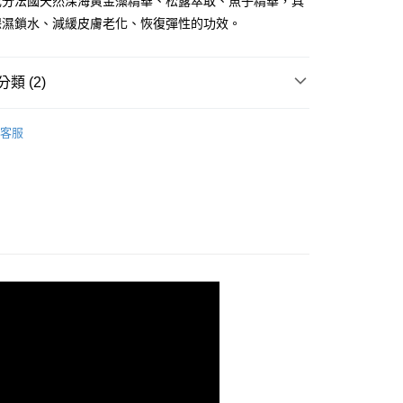
成分法國天然深海黃金藻精華、松露萃取、魚子精華，具
小企業銀行
台中商業銀行
業銀行
遠東國際商業銀行
保濕鎖水、減緩皮膚老化、恢復彈性的功效。
台灣）商業銀行
華泰商業銀行
業銀行
永豐商業銀行
業銀行
遠東國際商業銀行
業銀行
星展（台灣）商業銀行
業銀行
永豐商業銀行
際商業銀行
中國信託商業銀行
類 (2)
業銀行
星展（台灣）商業銀行
天信用卡公司
際商業銀行
中國信託商業銀行
y
面膜
天信用卡公司
客服
全系列
付款
0，滿NT$2,000(含以上)免運費
家取貨
0，滿NT$2,000(含以上)免運費
付款
0，滿NT$2,000(含以上)免運費