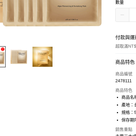
數量
付款與運
超取滿NT$
付款方式
商品特色
信用卡一
商品編號
2478111
信用卡分
商品特色
3 期 
商品名
6 期 
合作金
產地：
華南商
規格：5
合作金
超商取貨
上海商
華南商
保存期限：
國泰世
LINE Pay
上海商
銷售重點
臺灣中
國泰世
匯豐（