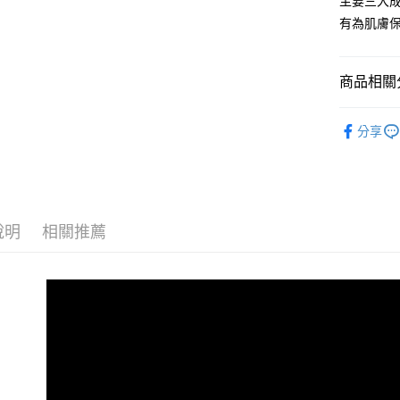
主要三大
Apple Pay
臺灣中
聯邦商
有為肌膚
匯豐（
街口支付
元大商
聯邦商
玉山商
元大商
悠遊付
台新國
商品相關分
玉山商
台灣樂
台新國
Google Pa
臉部保養
台灣樂
分享
全盈+PAY
Abysse
ATM付款
運送方式
說明
相關推薦
全家取貨
每筆NT$8
付款後全
每筆NT$8
7-11取貨
每筆NT$8