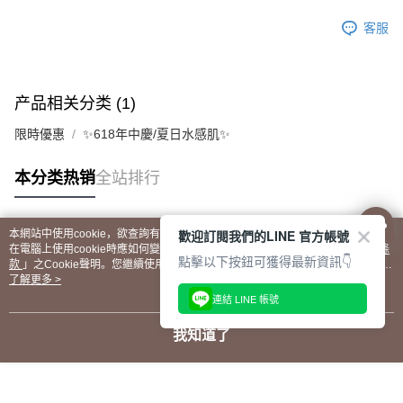
客服
产品相关分类 (1)
限時優惠
✨618年中慶/夏日水感肌✨
本分类热销
全站排行
歡迎訂閱我們的LINE 官方帳號
本網站中使用cookie，欲查詢有關本網站使用cookie方式之詳情，及若您不希望
热门标签
在電腦上使用cookie時應如何變更電腦的cookie設定，請參閱本網站「
隱私權條
點擊以下按鈕可獲得最新資訊👇
款
」之Cookie聲明。您繼續使用本網站即表示您同意本公司得按本網站使用條款
之Cookie聲明使用cookie。
了解更多 >
連結 LINE 帳號
我知道了