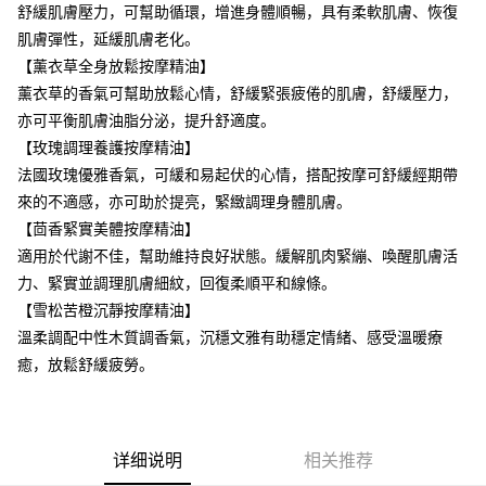
舒緩肌膚壓力，可幫助循環，增進身體順暢，具有柔軟肌膚、恢復
離島宅配
肌膚彈性，延緩肌膚老化。
每笔NT$120，满NT$2,000(含以上)免运费
【薰衣草全身放鬆按摩精油】
薰衣草的香氣可幫助放鬆心情，舒緩緊張疲倦的肌膚，舒緩壓力，
亦可平衡肌膚油脂分泌，提升舒適度。
【玫瑰調理養護按摩精油】
法國玫瑰優雅香氣，可緩和易起伏的心情，搭配按摩可舒緩經期帶
來的不適感，亦可助於提亮，緊緻調理身體肌膚。
【茴香緊實美體按摩精油】
適用於代謝不佳，幫助維持良好狀態。緩解肌肉緊繃、喚醒肌膚活
力、緊實並調理肌膚細紋，回復柔順平和線條。
【雪松苦橙沉靜按摩精油】
溫柔調配中性木質調香氣，沉穩文雅有助穩定情緒、感受溫暖療
癒，放鬆舒緩疲勞。
详细说明
相关推荐