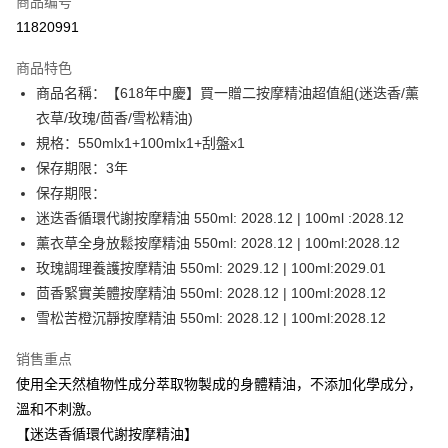
商品编号
信用卡分期付款
11820991
3期 0利率，每期
NT$1,993
21家银行
商品特色
6期 0利率，每期
NT$996
21家银行
合作金库商业银行
第一商业银行
商品名稱：【618年中慶】買一贈二按摩精油超值組(迷迭香/薰
华南商业银行
彰化商业银行
合作金库商业银行
第一商业银行
LINE Pay
衣草/玫瑰/茴香/雪松精油)
上海商业储蓄银行
台北富邦商业银行
华南商业银行
彰化商业银行
国泰世华商业银行
兆丰国际商业银行
規格：550mlx1+100mlx1+刮盤x1
Apple Pay
上海商业储蓄银行
台北富邦商业银行
台湾中小企业银行
台中商业银行
保存期限：3年
国泰世华商业银行
兆丰国际商业银行
汇丰（台湾）商业银行
华泰商业银行
街口支付
台湾中小企业银行
台中商业银行
保存期限：
联邦商业银行
远东国际商业银行
汇丰（台湾）商业银行
华泰商业银行
迷迭香循環代謝按摩精油 550ml: 2028.12 | 100ml :2028.12
悠遊付
元大商业银行
永丰商业银行
联邦商业银行
远东国际商业银行
薰衣草全身放鬆按摩精油 550ml: 2028.12 | 100ml:2028.12
玉山商业银行
星展（台湾）商业银行
元大商业银行
永丰商业银行
Google Pay
玫瑰調理養護按摩精油 550ml: 2029.12 | 100ml:2029.01
台新国际商业银行
中国信托商业银行
玉山商业银行
星展（台湾）商业银行
台湾乐天信用卡公司
茴香緊實美體按摩精油 550ml: 2028.12 | 100ml:2028.12
台新国际商业银行
中国信托商业银行
Plus PAY
雪松苦橙沉靜按摩精油 550ml: 2028.12 | 100ml:2028.12
台湾乐天信用卡公司
ATM付款
销售重点
使用全天然植物性成分萃取物製成的身體精油，不添加化學成分，
运送方式
溫和不刺激。
新竹貨運
【迷迭香循環代謝按摩精油】
每笔NT$80，满NT$2,000(含以上)免运费