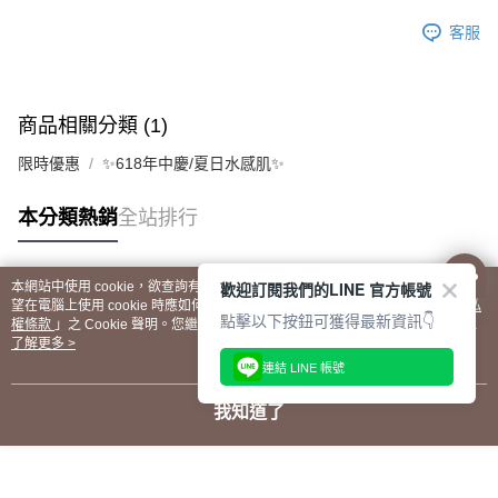
客服
商品相關分類 (1)
限時優惠
✨618年中慶/夏日水感肌✨
本分類熱銷
全站排行
歡迎訂閱我們的LINE 官方帳號
本網站中使用 cookie，欲查詢有關本網站使用 cookie 方式之詳情，及若您不希
熱門標籤
望在電腦上使用 cookie 時應如何變更電腦的 cookie 設定，請參閱本網站「
隱私
點擊以下按鈕可獲得最新資訊👇
權條款
」之 Cookie 聲明。您繼續使用本網站即表示您同意本公司得按本網站使
用條款之 Cookie 聲明使用 cookie。
了解更多 >
連結 LINE 帳號
我知道了