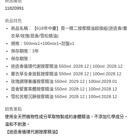
商品編號
信用卡分期付款
11820991
3 期 0 利率 每期
NT$1,993
21家銀行
商品特色
6 期 0 利率 每期
NT$996
21家銀行
合作金庫商業銀行
第一商業銀行
商品名稱：【618年中慶】買一贈二按摩精油超值組(迷迭香/薰
華南商業銀行
彰化商業銀行
合作金庫商業銀行
第一商業銀行
LINE Pay
衣草/玫瑰/茴香/雪松精油)
上海商業儲蓄銀行
台北富邦商業銀行
華南商業銀行
彰化商業銀行
國泰世華商業銀行
兆豐國際商業銀行
規格：550mlx1+100mlx1+刮盤x1
Apple Pay
上海商業儲蓄銀行
台北富邦商業銀行
臺灣中小企業銀行
台中商業銀行
保存期限：3年
國泰世華商業銀行
兆豐國際商業銀行
匯豐（台灣）商業銀行
華泰商業銀行
街口支付
臺灣中小企業銀行
台中商業銀行
保存期限：
聯邦商業銀行
遠東國際商業銀行
匯豐（台灣）商業銀行
華泰商業銀行
迷迭香循環代謝按摩精油 550ml: 2028.12 | 100ml :2028.12
悠遊付
元大商業銀行
永豐商業銀行
聯邦商業銀行
遠東國際商業銀行
薰衣草全身放鬆按摩精油 550ml: 2028.12 | 100ml:2028.12
玉山商業銀行
星展（台灣）商業銀行
元大商業銀行
永豐商業銀行
Google Pay
玫瑰調理養護按摩精油 550ml: 2029.12 | 100ml:2029.01
台新國際商業銀行
中國信託商業銀行
玉山商業銀行
星展（台灣）商業銀行
台灣樂天信用卡公司
茴香緊實美體按摩精油 550ml: 2028.12 | 100ml:2028.12
台新國際商業銀行
中國信託商業銀行
全盈+PAY
雪松苦橙沉靜按摩精油 550ml: 2028.12 | 100ml:2028.12
台灣樂天信用卡公司
ATM付款
銷售重點
使用全天然植物性成分萃取物製成的身體精油，不添加化學成分，
運送方式
溫和不刺激。
新竹貨運
【迷迭香循環代謝按摩精油】
每筆NT$80，滿NT$2,000(含以上)免運費