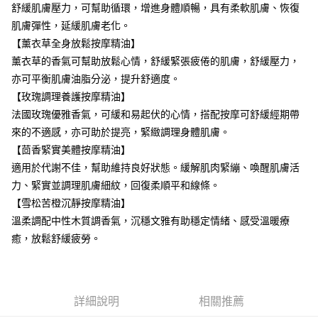
舒緩肌膚壓力，可幫助循環，增進身體順暢，具有柔軟肌膚、恢復
離島宅配
肌膚彈性，延緩肌膚老化。
每筆NT$120，滿NT$2,000(含以上)免運費
【薰衣草全身放鬆按摩精油】
薰衣草的香氣可幫助放鬆心情，舒緩緊張疲倦的肌膚，舒緩壓力，
亦可平衡肌膚油脂分泌，提升舒適度。
【玫瑰調理養護按摩精油】
法國玫瑰優雅香氣，可緩和易起伏的心情，搭配按摩可舒緩經期帶
來的不適感，亦可助於提亮，緊緻調理身體肌膚。
【茴香緊實美體按摩精油】
適用於代謝不佳，幫助維持良好狀態。緩解肌肉緊繃、喚醒肌膚活
力、緊實並調理肌膚細紋，回復柔順平和線條。
【雪松苦橙沉靜按摩精油】
溫柔調配中性木質調香氣，沉穩文雅有助穩定情緒、感受溫暖療
癒，放鬆舒緩疲勞。
詳細說明
相關推薦