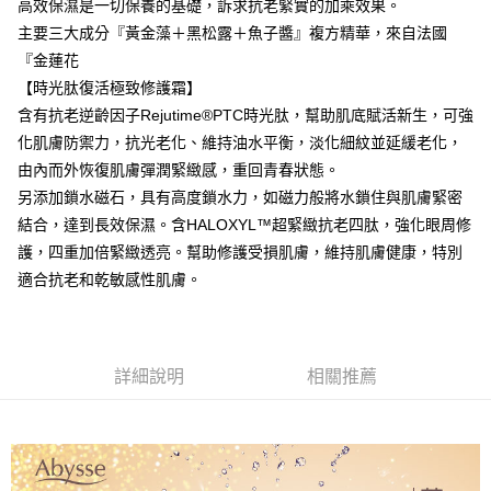
每筆NT$80，滿NT$2,000(含以上)免運費
高效保濕是一切保養的基礎，訴求抗老緊實的加乘效果。
主要三大成分『黃金藻＋黑松露＋魚子醬』複方精華，來自法國
付款後全家取貨
『金蓮花
每筆NT$80，滿NT$2,000(含以上)免運費
【時光肽復活極致修護霜】
7-11取貨付款
含有抗老逆齡因子Rejutime®PTC時光肽，幫助肌底賦活新生，可強
每筆NT$80，滿NT$2,000(含以上)免運費
化肌膚防禦力，抗光老化、維持油水平衡，淡化細紋並延緩老化，
由內而外恢復肌膚彈潤緊緻感，重回青春狀態。
付款後7-11取貨
另添加鎖水磁石，具有高度鎖水力，如磁力般將水鎖住與肌膚緊密
每筆NT$80，滿NT$2,000(含以上)免運費
結合，達到長效保濕。含HALOXYL™超緊緻抗老四肽，強化眼周修
護，四重加倍緊緻透亮。幫助修護受損肌膚，維持肌膚健康，特別
新竹貨運
適合抗老和乾敏感性肌膚。
每筆NT$80，滿NT$2,000(含以上)免運費
離島宅配
每筆NT$120，滿NT$2,000(含以上)免運費
詳細說明
相關推薦
海外國家/配送
查看運費