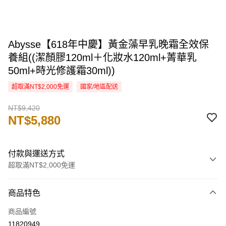
Abysse【618年中慶】黃金藻早乳晚霜全效保
養組((潔顏膠120ml＋化妝水120ml+菁華乳
50ml+時光修護霜30ml))
超取滿NT$2,000免運
國家/地區配送
NT$9,420
NT$5,880
付款與運送方式
超取滿NT$2,000免運
付款方式
商品特色
信用卡一次付款
商品編號
信用卡分期付款
11820949