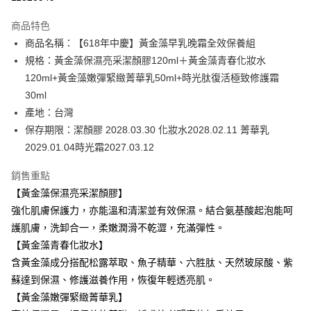
3 期 0 利率 每期
NT$1,960
21家銀行
商品特色
6 期 0 利率 每期
NT$980
21家銀行
合作金庫商業銀行
第一商業銀行
商品名稱：【618年中慶】黃金藻早乳晚霜全效保養組
華南商業銀行
彰化商業銀行
合作金庫商業銀行
第一商業銀行
超商取貨付款
規格：黃金藻保濕亮采潔顏膠120ml＋黃金藻青春化妝水
上海商業儲蓄銀行
台北富邦商業銀行
華南商業銀行
彰化商業銀行
國泰世華商業銀行
兆豐國際商業銀行
120ml+黃金藻嫩彈緊緻菁華乳50ml+時光肽復活極致修護霜
LINE Pay
上海商業儲蓄銀行
台北富邦商業銀行
臺灣中小企業銀行
台中商業銀行
30ml
國泰世華商業銀行
兆豐國際商業銀行
匯豐（台灣）商業銀行
華泰商業銀行
Apple Pay
臺灣中小企業銀行
台中商業銀行
產地：台灣
聯邦商業銀行
遠東國際商業銀行
匯豐（台灣）商業銀行
華泰商業銀行
保存期限：潔顏膠 2028.03.30 化妝水2028.02.11 菁華乳
街口支付
元大商業銀行
永豐商業銀行
聯邦商業銀行
遠東國際商業銀行
2029.01.04時光霜2027.03.12
玉山商業銀行
星展（台灣）商業銀行
元大商業銀行
永豐商業銀行
悠遊付
台新國際商業銀行
中國信託商業銀行
玉山商業銀行
星展（台灣）商業銀行
銷售重點
台灣樂天信用卡公司
台新國際商業銀行
中國信託商業銀行
Google Pay
【黃金藻保濕亮采潔顏膠】
台灣樂天信用卡公司
強化肌膚保護力，亦能溫和清潔並有效保濕。結合氨基酸起泡能呵
全盈+PAY
護肌膚，洗卸合一，柔嫩潤滑不乾澀，充滿彈性。
ATM付款
【黃金藻青春化妝水】
含黃金藻成分搭配松露萃取、魚子精華、六胜肽、天然玻尿酸、紫
運送方式
蘇達到保濕、修護滋養作用，恢復年輕透亮肌。
全家取貨付款
【黃金藻嫩彈緊緻菁華乳】