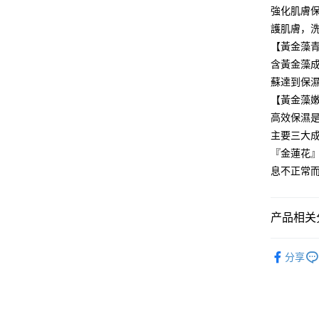
玉山商
元大商
悠遊付
強化肌膚
台新国
玉山商
護肌膚，
台湾乐
台新国
Google Pa
【黃金藻
台湾乐
Plus PAY
含黃金藻
蘇達到保
ATM付款
【黃金藻
高效保濕
主要三大
运送方式
『金蓮花
全家取貨
息不正常
每笔NT$8
付款後全
产品相关分
每笔NT$8
限時優惠
7-11取貨
分享
臉部保養
每笔NT$8
付款後7-1
每笔NT$8