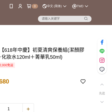
0
中文 (简体)
TWD
se【618年中慶】初夏清爽保養組(潔顏膠
l＋化妝水120ml＋菁華乳50ml)
2,000免运
680
先逛