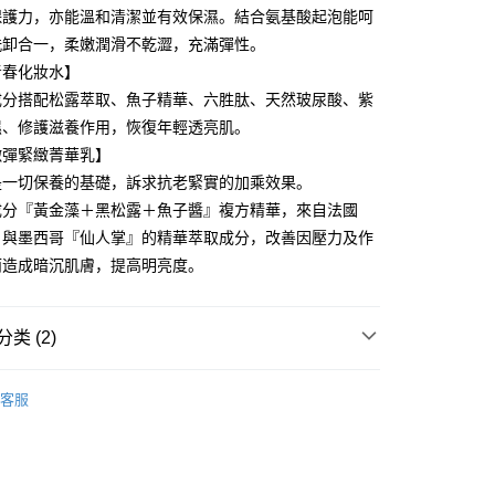
业银行
星展（台湾）商业银行
业银行
永丰商业银行
保護力，亦能溫和清潔並有效保濕。結合氨基酸起泡能呵
际商业银行
中国信托商业银行
业银行
星展（台湾）商业银行
洗卸合一，柔嫩潤滑不乾澀，充滿彈性。
天信用卡公司
际商业银行
中国信托商业银行
y
青春化妝水】
天信用卡公司
成分搭配松露萃取、魚子精華、六胜肽、天然玻尿酸、紫
濕、修護滋養作用，恢復年輕透亮肌。
嫩彈緊緻菁華乳】
是一切保養的基礎，訴求抗老緊實的加乘效果。
成分『黃金藻＋黑松露＋魚子醬』複方精華，來自法國
』與墨西哥『仙人掌』的精華萃取成分，改善因壓力及作
付款
而造成暗沉肌膚，提高明亮度。
0，满NT$2,000(含以上)免运费
家取貨
类 (2)
0，满NT$2,000(含以上)免运费
✨618年中慶/夏日水感肌✨
付款
客服
洗卸潔顏
0，满NT$2,000(含以上)免运费
1取貨
0，满NT$2,000(含以上)免运费