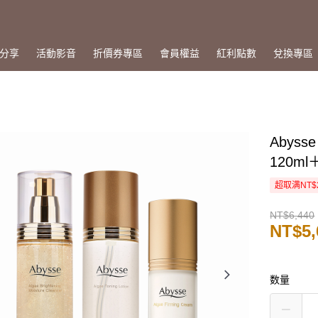
分享
活動影音
折價券專區
會員權益
紅利點數
兌換專區
Abys
120m
超取满NT$
NT$6,440
NT$5,
数量