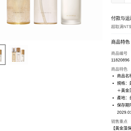
付款与运
超取满NT$
付款方式
商品特色
信用卡一
商品编号
11820896
信用卡分
商品特色
3期 0
商品名稱
6期 0
合作金
規格：
华南商
＋黃金
合作金
超商取货
上海商
华南商
產地：
国泰世
LINE Pay
上海商
保存期限
台湾中
国泰世
2029.0
汇丰（
Apple Pay
台湾中
联邦商
销售重点
汇丰（
街口支付
元大商
联邦商
【黃金藻