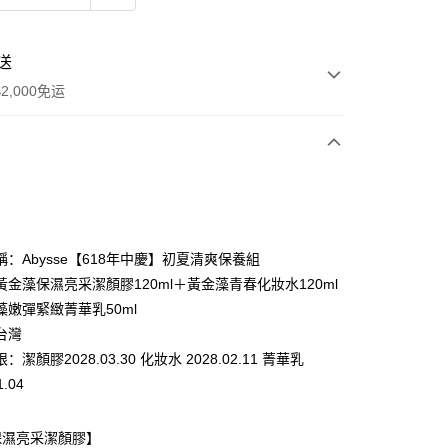
送
2,000免运
次付款
期付款
利率，每期
NT$1,893
21家银行
：Abysse【618年中慶】初夏清爽保養組
利率，每期
NT$946
21家银行
库商业银行
第一商业银行
黃金藻保濕亮采潔顏膠120ml＋黃金藻青春化妝水120ml
业银行
彰化商业银行
藻嫩彈緊緻菁華乳50ml
库商业银行
第一商业银行
付款
业储蓄银行
台北富邦商业银行
业银行
彰化商业银行
台灣
华商业银行
兆丰国际商业银行
业储蓄银行
台北富邦商业银行
：潔顏膠2028.03.30 化妝水 2028.02.11 菁華乳
小企业银行
台中商业银行
华商业银行
兆丰国际商业银行
1.04
台湾）商业银行
华泰商业银行
小企业银行
台中商业银行
业银行
远东国际商业银行
台湾）商业银行
华泰商业银行
业银行
永丰商业银行
业银行
远东国际商业银行
保濕亮采潔顏膠】