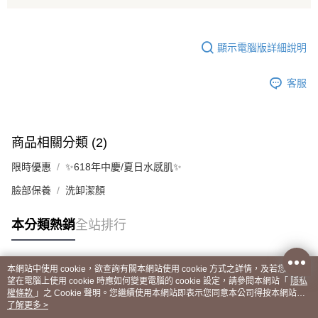
顯示電腦版詳細說明
客服
商品相關分類 (2)
限時優惠
✨618年中慶/夏日水感肌✨
臉部保養
洗卸潔顏
本分類熱銷
全站排行
本網站中使用 cookie，欲查詢有關本網站使用 cookie 方式之詳情，及若您不希
熱門標籤
望在電腦上使用 cookie 時應如何變更電腦的 cookie 設定，請參閱本網站「
隱私
權條款
」之 Cookie 聲明。您繼續使用本網站即表示您同意本公司得按本網站使
用條款之 Cookie 聲明使用 cookie。
了解更多 >