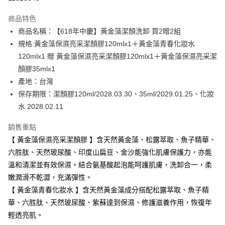
3 期 0 利率 每期
NT$1,253
21家銀行
商品特色
6 期 0 利率 每期
NT$626
21家銀行
合作金庫商業銀行
第一商業銀行
商品名稱：【618年中慶】黃金藻潔顏洗卸 買2贈2組
華南商業銀行
彰化商業銀行
合作金庫商業銀行
第一商業銀行
超商取貨付款
規格:黃金藻保濕亮采潔顏膠120mlx1＋黃金藻青春化妝水
上海商業儲蓄銀行
台北富邦商業銀行
華南商業銀行
彰化商業銀行
國泰世華商業銀行
兆豐國際商業銀行
120mlx1 贈 黃金藻保濕亮采潔顏膠120mlx1＋黃金藻保濕亮采潔
LINE Pay
上海商業儲蓄銀行
台北富邦商業銀行
臺灣中小企業銀行
台中商業銀行
顏膠35mlx1
國泰世華商業銀行
兆豐國際商業銀行
匯豐（台灣）商業銀行
華泰商業銀行
Apple Pay
臺灣中小企業銀行
台中商業銀行
產地：台灣
聯邦商業銀行
遠東國際商業銀行
匯豐（台灣）商業銀行
華泰商業銀行
保存期限：潔顏膠120ml/2028.03.30、35ml/2029.01.25、化妝
街口支付
元大商業銀行
永豐商業銀行
聯邦商業銀行
遠東國際商業銀行
水 2028.02.11
玉山商業銀行
星展（台灣）商業銀行
元大商業銀行
永豐商業銀行
悠遊付
台新國際商業銀行
中國信託商業銀行
玉山商業銀行
星展（台灣）商業銀行
銷售重點
台灣樂天信用卡公司
台新國際商業銀行
中國信託商業銀行
Google Pay
【 黃金藻保濕亮采潔顏膠 】含天然黃金藻、松露萃取、魚子精華、
台灣樂天信用卡公司
六胜肽、天然玻尿酸、印度山扁豆、金沙能強化肌膚保護力，亦能
全盈+PAY
溫和清潔並有效保濕。結合氨基酸起泡能呵護肌膚，洗卸合一，柔
ATM付款
嫩潤滑不乾澀，充滿彈性。
【 黃金藻青春化妝水 】含天然黃金藻成分搭配松露萃取、魚子精
運送方式
華、六胜肽、天然玻尿酸、紫蘇達到保濕、修護滋養作用，恢復年
全家取貨付款
輕透亮肌。