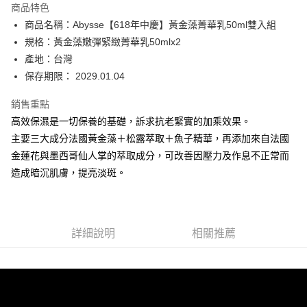
商品特色
6 期 0 利率 每期
NT$613
21家銀行
合作金庫商業銀行
第一商業銀行
商品名稱：Abysse【618年中慶】黃金藻菁華乳50ml雙入組
華南商業銀行
彰化商業銀行
合作金庫商業銀行
第一商業銀行
超商取貨付款
規格：黃金藻嫩彈緊緻菁華乳50mlx2
上海商業儲蓄銀行
台北富邦商業銀行
華南商業銀行
彰化商業銀行
國泰世華商業銀行
兆豐國際商業銀行
產地：台灣
LINE Pay
上海商業儲蓄銀行
台北富邦商業銀行
臺灣中小企業銀行
台中商業銀行
保存期限： 2029.01.04
國泰世華商業銀行
兆豐國際商業銀行
匯豐（台灣）商業銀行
華泰商業銀行
Apple Pay
臺灣中小企業銀行
台中商業銀行
聯邦商業銀行
遠東國際商業銀行
銷售重點
匯豐（台灣）商業銀行
華泰商業銀行
街口支付
元大商業銀行
永豐商業銀行
高效保濕是一切保養的基礎，訴求抗老緊實的加乘效果。
聯邦商業銀行
遠東國際商業銀行
玉山商業銀行
星展（台灣）商業銀行
元大商業銀行
永豐商業銀行
主要三大成分法國黃金藻＋松露萃取＋魚子精華，再添加來自法國
悠遊付
台新國際商業銀行
中國信託商業銀行
玉山商業銀行
星展（台灣）商業銀行
金蓮花與墨西哥仙人掌的萃取成分，可改善因壓力及作息不正常而
台灣樂天信用卡公司
台新國際商業銀行
中國信託商業銀行
Google Pay
造成暗沉肌膚，提亮淡斑。
台灣樂天信用卡公司
全盈+PAY
ATM付款
詳細說明
相關推薦
運送方式
全家取貨付款
每筆NT$80，滿NT$2,000(含以上)免運費