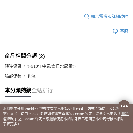
顯示電腦版詳細說明
客服
商品相關分類 (2)
限時優惠
✨618年中慶/夏日水感肌✨
臉部保養
乳液
本分類熱銷
全站排行
本網站中使用 cookie，欲查詢有關本網站使用 cookie 方式之詳情，及若您不希
熱門標籤
望在電腦上使用 cookie 時應如何變更電腦的 cookie 設定，請參閱本網站「
隱私
權條款
」之 Cookie 聲明。您繼續使用本網站即表示您同意本公司得按本網站使
用條款之 Cookie 聲明使用 cookie。
了解更多 >