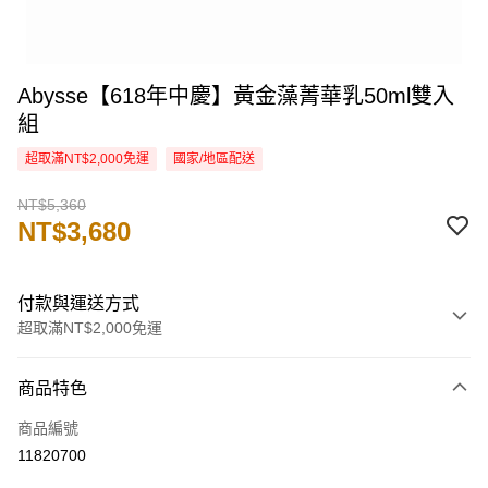
Abysse【618年中慶】黃金藻菁華乳50ml雙入
組
超取滿NT$2,000免運
國家/地區配送
NT$5,360
NT$3,680
付款與運送方式
超取滿NT$2,000免運
付款方式
商品特色
信用卡一次付款
商品編號
信用卡分期付款
11820700
3 期 0 利率 每期
NT$1,226
21家銀行