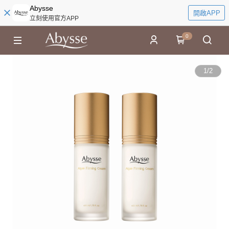
Abysse
開啟APP
立刻使用官方APP
0
1
/
2