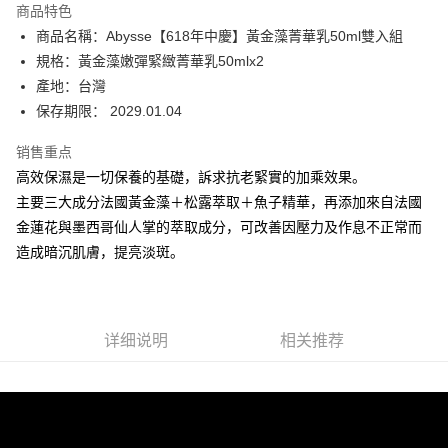
商品特色
6期 0利率，每期
NT$613
21家银行
合作金库商业银行
第一商业银行
商品名稱：Abysse【618年中慶】黃金藻菁華乳50ml雙入組
华南商业银行
彰化商业银行
合作金库商业银行
第一商业银行
超商取货付款
規格：黃金藻嫩彈緊緻菁華乳50mlx2
上海商业储蓄银行
台北富邦商业银行
华南商业银行
彰化商业银行
国泰世华商业银行
兆丰国际商业银行
產地：台灣
LINE Pay
上海商业储蓄银行
台北富邦商业银行
台湾中小企业银行
台中商业银行
保存期限： 2029.01.04
国泰世华商业银行
兆丰国际商业银行
汇丰（台湾）商业银行
华泰商业银行
Apple Pay
台湾中小企业银行
台中商业银行
联邦商业银行
远东国际商业银行
销售重点
汇丰（台湾）商业银行
华泰商业银行
街口支付
元大商业银行
永丰商业银行
高效保濕是一切保養的基礎，訴求抗老緊實的加乘效果。
联邦商业银行
远东国际商业银行
玉山商业银行
星展（台湾）商业银行
元大商业银行
永丰商业银行
主要三大成分法國黃金藻＋松露萃取＋魚子精華，再添加來自法國
悠遊付
台新国际商业银行
中国信托商业银行
玉山商业银行
星展（台湾）商业银行
金蓮花與墨西哥仙人掌的萃取成分，可改善因壓力及作息不正常而
台湾乐天信用卡公司
台新国际商业银行
中国信托商业银行
Google Pay
造成暗沉肌膚，提亮淡斑。
台湾乐天信用卡公司
Plus PAY
ATM付款
详细说明
相关推荐
运送方式
全家取貨付款
每笔NT$80，满NT$2,000(含以上)免运费