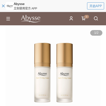
Abysse
开启APP
立刻使用官方 APP
0
1
/
2