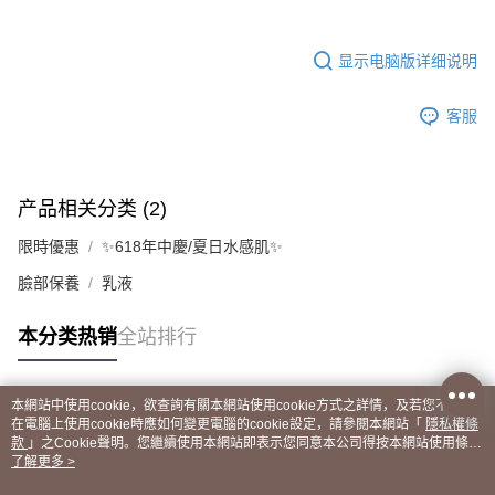
显示电脑版详细说明
客服
产品相关分类 (2)
限時優惠
✨618年中慶/夏日水感肌✨
臉部保養
乳液
本分类热销
全站排行
本網站中使用cookie，欲查詢有關本網站使用cookie方式之詳情，及若您不希望
热门标签
在電腦上使用cookie時應如何變更電腦的cookie設定，請參閱本網站「
隱私權條
款
」之Cookie聲明。您繼續使用本網站即表示您同意本公司得按本網站使用條款
之Cookie聲明使用cookie。
了解更多 >